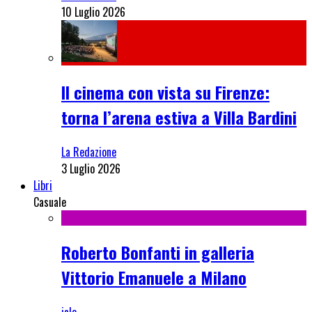
10 Luglio 2026
Il cinema con vista su Firenze:
torna l’arena estiva a Villa Bardini
La Redazione
3 Luglio 2026
Libri
Casuale
Roberto Bonfanti in galleria
Vittorio Emanuele a Milano
jalo