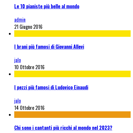
Le 10 pianiste più belle al mondo
admin
21 Giugno 2016
I brani più famosi di Giovanni Allevi
jalo
10 Ottobre 2016
I pezzi più famosi di Ludovico Einaudi
jalo
14 Ottobre 2016
Chi sono i cantanti più ricchi al mondo nel 2023?