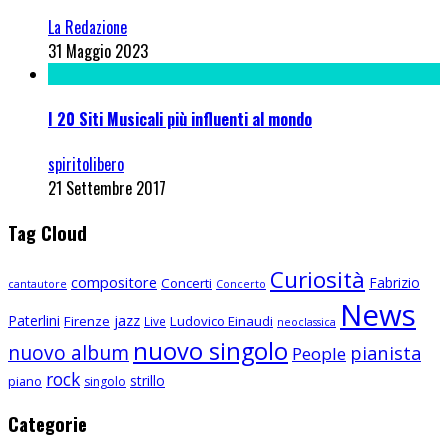
La Redazione
31 Maggio 2023
I 20 Siti Musicali più influenti al mondo
spiritolibero
21 Settembre 2017
Tag Cloud
Curiosità
compositore
Fabrizio
Concerti
cantautore
Concerto
News
Paterlini
jazz
Firenze
Ludovico Einaudi
Live
neoclassica
nuovo singolo
nuovo album
pianista
People
rock
strillo
piano
singolo
Categorie