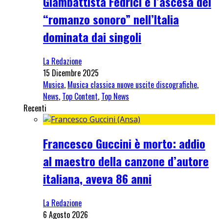
Giambattista Fedrici e l’ascesa del
“romanzo sonoro” nell’Italia
dominata dai singoli
La Redazione
15 Dicembre 2025
Musica
,
Musica classica nuove uscite discografiche
,
News
,
Top Content
,
Top News
Recenti
Francesco Guccini è morto: addio
al maestro della canzone d’autore
italiana, aveva 86 anni
La Redazione
6 Agosto 2026