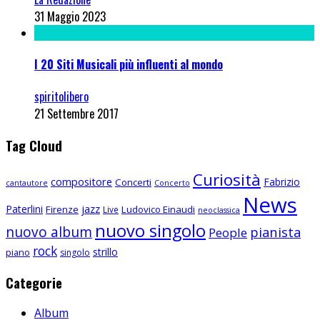
31 Maggio 2023
I 20 Siti Musicali più influenti al mondo
spiritolibero
21 Settembre 2017
Tag Cloud
Curiosità
compositore
Fabrizio
Concerti
cantautore
Concerto
News
Paterlini
jazz
Firenze
Ludovico Einaudi
Live
neoclassica
nuovo singolo
nuovo album
pianista
People
rock
strillo
piano
singolo
Categorie
Album