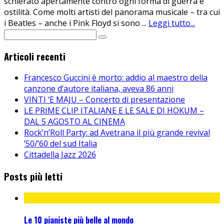
schierato apertamente contro ogni forma di guerra e
ostilità. Come molti artisti del panorama musicale – tra cui
i Beatles – anche i Pink Floyd si sono
...
Leggi tutto...
Articoli recenti
Francesco Guccini è morto: addio al maestro della
canzone d’autore italiana, aveva 86 anni
VINTI ‘E MAJU – Concerto di presentazione
LE PRIME CLIP ITALIANE E LE SALE DI HOKUM –
DAL 5 AGOSTO AL CINEMA
Rock’n’Roll Party: ad Avetrana il più grande revival
‘50/’60 del sud Italia
Cittadella Jazz 2026
Posts più letti
Le 10 pianiste più belle al mondo