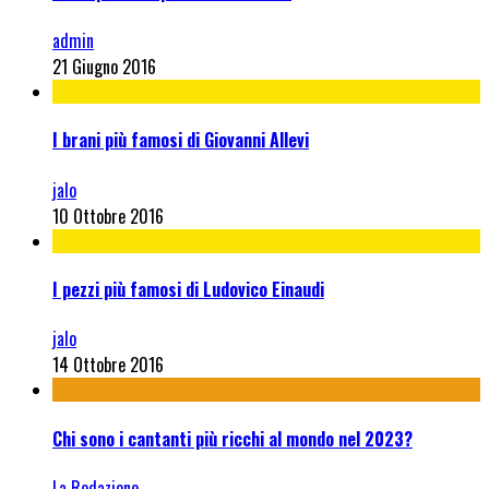
admin
21 Giugno 2016
I brani più famosi di Giovanni Allevi
jalo
10 Ottobre 2016
I pezzi più famosi di Ludovico Einaudi
jalo
14 Ottobre 2016
Chi sono i cantanti più ricchi al mondo nel 2023?
La Redazione