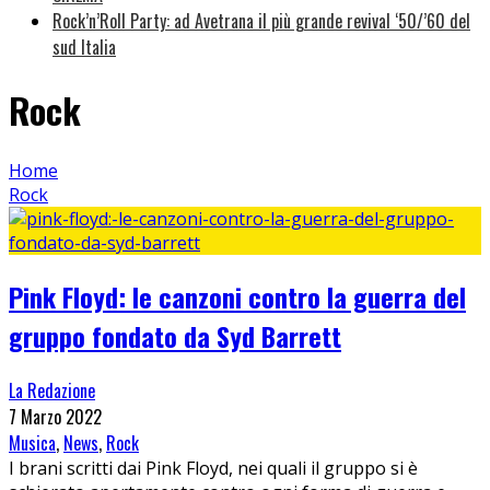
Rock’n’Roll Party: ad Avetrana il più grande revival ‘50/’60 del
sud Italia
Rock
Home
Rock
Pink Floyd: le canzoni contro la guerra del
gruppo fondato da Syd Barrett
La Redazione
7 Marzo 2022
Musica
,
News
,
Rock
I brani scritti dai Pink Floyd, nei quali il gruppo si è