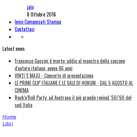
jalo
8 Ottobre 2016
Invio Comunicati Stampa
Contattaci
Latest news
Francesco Guccini è morto: addio al maestro della canzone
d'autore italiana, aveva 86 anni
VINTI 'E MAJU - Concerto di presentazione
LE PRIME CLIP ITALIANE E LE SALE DI HOKUM - DAL 5 AGOSTO AL
CINEMA
Rock’n’Roll Party: ad Avetrana il più grande revival ‘50/’60 del
sud Italia
Home
Libri