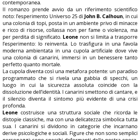
contemporanea.
Il romanzo prende avvio da un riferimento scientifico
noto: l’esperimento Universo 25 di
John B. Calhoun
, in cui
una colonia di topi, posta in un ambiente privo di minacce
e ricco di risorse, collassa non per fame o violenza, ma
per perdita di significato.
Leone
non si limita a trasporre
l’esperimento: lo reinventa. Lo trasfigura in una favola
moderna ambientata in una cupola artificiale dove vive
una colonia di canarini, immersi in un benessere tanto
perfetto quanto mortale.
La cupola diventa così una metafora potente: un paradiso
programmato che si rivela una gabbia di specchi, un
luogo in cui la sicurezza assoluta coincide con la
dissoluzione dell’identità. I canarini smettono di cantare, e
il silenzio diventa il sintomo più evidente di una crisi
profonda.
Leone
costruisce una struttura sociale che ricorda le
distopie classiche, ma con una delicatezza simbolica tutta
sua. I canarini si dividono in categorie che incarnano
derive psicologiche e sociali. Figure che non sono semplici
personaggi: sono specchi deformanti della nostra epoca,