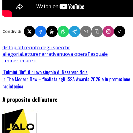
Condividi:
distopia
Il recinto degli specchi:
allegoria
Letture
narrativa
nuova opera
Pasquale
Leone
romanzo
“Fulmini Blu”, il nuovo singolo di Nazareno Noia
In The Modern Dew – finalista agli ISSA Awards 2026 e in promozione
radiofonica
A proposito dell'autore