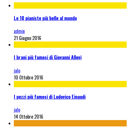
Le 10 pianiste più belle al mondo
admin
21 Giugno 2016
I brani più famosi di Giovanni Allevi
jalo
10 Ottobre 2016
I pezzi più famosi di Ludovico Einaudi
jalo
14 Ottobre 2016