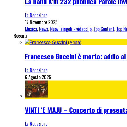
La band K'in 232 pubblica Parole Invi
La Redazione
17 Novembre 2025
Musica
,
News
,
Nuovi singoli - videoclip
,
Top Content
,
Top N
Recenti
Francesco Guccini è morto: addio al
La Redazione
6 Agosto 2026
VINTI ‘E MAJU – Concerto di present
La Redazione