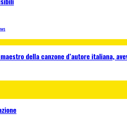
sibili
ews
 maestro della canzone d’autore italiana, ave
azione