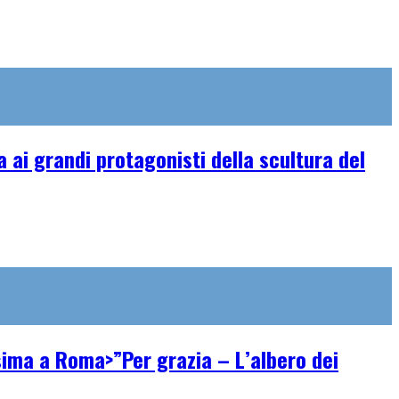
ai grandi protagonisti della scultura del
ssima a Roma>”Per grazia – L’albero dei