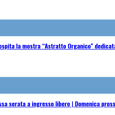
spita la mostra “Astratto Organico” dedicata 
essa serata a ingresso libero | Domenica pro