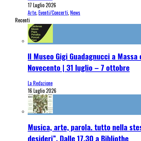
17 Luglio 2026
Arte
,
Eventi/Concerti
,
News
Recenti
Il Museo Gigi Guadagnucci a Massa o
Novecento | 31 luglio – 7 ottobre
La Redazione
16 Luglio 2026
Musica, arte, parola. tutto nella st
desideri”. Dalle 17,30 a Bibliothe