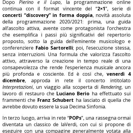
Dopo
Pierino e il Lupo
, la programmazione online
continua con il format vincente del “
2×1
”, serie di
concerti “discovery” in forma doppia
, novità assoluta
della programmazione 2020/2021: prima, una guida
all’ascolto attiva, avente come protagonista l’orchestra
che esemplifica i passi più significativi del repertorio
proposto, sotto la guida dell’eminente musicologo e
conferenziere
Fabio Sartorelli
; poi, l’esecuzione stessa,
senza interruzioni. Una formula che valorizza l’ascolto
attivo, attraverso la creazione in tempo reale di una
consapevolezza che rende l’esperienza musicale ancora
più profonda e cosciente. Ed è così che,
venerdì 4
dicembre
, approda in rete il concerto intitolato
Interpretazioni
, un viaggio alla scoperta di
Rendering
, un
lavoro di restauro che
Luciano Berio
ha effettuato sui
frammenti che
Franz Schubert
ha lasciato di quella che
avrebbe dovuto essere la sua Decima Sinfonia.
In terzo luogo, arriva in rete “
POPs
”, una rassegna ormai
diventata un classico de laVerdi, con cui si propone di
eseguire con una compagine generalmente votata alla