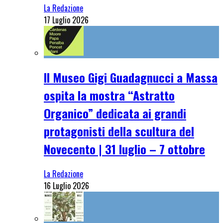
La Redazione
17 Luglio 2026
Il Museo Gigi Guadagnucci a Massa
ospita la mostra “Astratto
Organico” dedicata ai grandi
protagonisti della scultura del
Novecento | 31 luglio – 7 ottobre
La Redazione
16 Luglio 2026