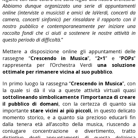
Abbiamo dunque organizzato una serie di appuntamenti
online (interviste a musicisti e amici de laVerdi, concerti da
camera, concerti sinfonici) per rinsaldare il rapporto con il
nostro pubblico e contemporaneamente per iniziare una
raccolta fondi che ci aiuti a sostenere le nostre attività in
questo periodo di difficoltà.
”
Mettere a disposizione online gli appuntamenti delle
rassegne “
Crescendo in Musica
”, “
2×1
” e “
POPs
”
rappresenta per l’Orchestra Verdi
una soluzione
ottimale per rimanere vicina al suo pubblico
.
In primo luogo la rassegna “
Crescendo in Musica
”, con
la quale si dà il via a queste attività virtuali quasi
sottolineando simbolicamente l’importanza di creare
il pubblico di domani
, con la certezza di quanto sia
importante
stare vicini ai più piccoli
, in questo delicato
momento storico, e a quanto sia prezioso educarli fin
dalla tenera età all’ascolto della musica, riuscendo a
coniugare concentrazione e divertimento, tratto
distintivo degli appuntamenti di questa deliziosa