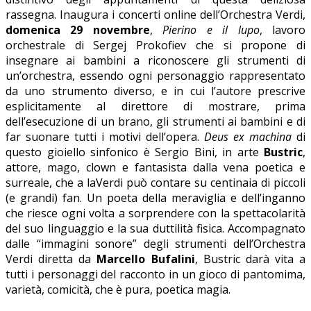
rassegna. Inaugura i concerti online dell’Orchestra Verdi,
domenica 29 novembre
,
Pierino e il lupo
, lavoro
orchestrale di Sergej Prokofiev che si propone di
insegnare ai bambini a riconoscere gli strumenti di
un’orchestra, essendo ogni personaggio rappresentato
da uno strumento diverso, e in cui l’autore prescrive
esplicitamente al direttore di mostrare, prima
dell’esecuzione di un brano, gli strumenti ai bambini e di
far suonare tutti i motivi dell’opera.
Deus ex machina
di
questo gioiello sinfonico è Sergio Bini, in arte
Bustric
,
attore, mago, clown e fantasista dalla vena poetica e
surreale, che a
laVerdi può contare su centinaia di piccoli
(e grandi) fan. Un poeta della meraviglia e dell’inganno
che riesce ogni volta a sorprendere con la spettacolarità
del suo linguaggio e la sua duttilità fisica. Accompagnato
dalle “immagini sonore” degli strumenti dell’Orchestra
Verdi diretta da
Marcello Bufalini
, Bustric darà vita a
tutti i personaggi del racconto in un gioco di pantomima,
varietà, comicità, che è pura, poetica magia.