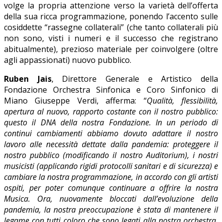
volge la propria attenzione verso la varietà dell’offerta
della sua ricca programmazione, ponendo l’accento sulle
cosiddette “rassegne collaterali” (che tanto collaterali più
non sono, visti i numeri e il successo che registrano
abitualmente), prezioso materiale per coinvolgere (oltre
agli appassionati) nuovo pubblico.
Ruben Jais
, Direttore Generale e Artistico della
Fondazione Orchestra Sinfonica e Coro Sinfonico di
Miano Giuseppe Verdi, afferma: “
Qualità, flessibilità,
apertura al nuovo, rapporto costante con il nostro pubblico:
questo il DNA della nostra Fondazione. In un periodo di
continui cambiamenti abbiamo dovuto adattare il nostro
lavoro alle necessità dettate dalla pandemia: proteggere il
nostro pubblico (modificando il nostro Auditorium), i nostri
musicisti (applicando rigidi protocolli sanitari e di sicurezza) e
cambiare la nostra programmazione, in accordo con gli artisti
ospiti, per poter comunque continuare a offrire la nostra
Musica. Ora, nuovamente bloccati dall’evoluzione della
pandemia, la nostra preoccupazione è stata di mantenere il
legame con tutti coloro che sono legati alla nostra orchestra.