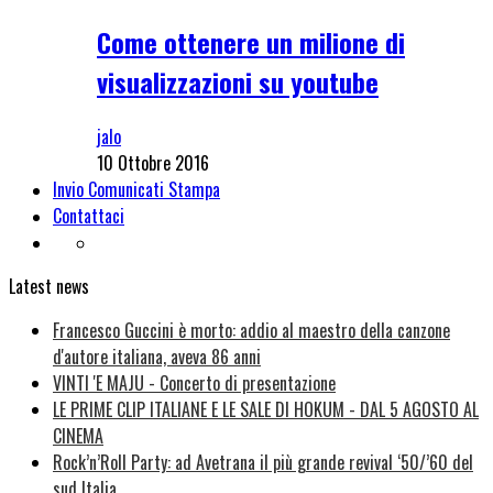
Come ottenere un milione di
visualizzazioni su youtube
jalo
10 Ottobre 2016
Invio Comunicati Stampa
Contattaci
Latest news
Francesco Guccini è morto: addio al maestro della canzone
d'autore italiana, aveva 86 anni
VINTI 'E MAJU - Concerto di presentazione
LE PRIME CLIP ITALIANE E LE SALE DI HOKUM - DAL 5 AGOSTO AL
CINEMA
Rock’n’Roll Party: ad Avetrana il più grande revival ‘50/’60 del
sud Italia