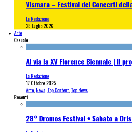
Vismara – Festival dei Concerti dell
La Redazione
28 Luglio 2026
Arte
Casuale
Al via la XV Florence Biennale | Il 
La Redazione
17 Ottobre 2025
Arte
,
News
,
Top Content
,
Top News
Recenti
28° Dromos Festival • Sabato a Oris