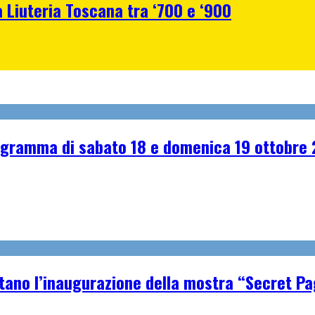
a Liuteria Toscana tra ‘700 e ‘900
programma di sabato 18 e domenica 19 ottobre 
tano l’inaugurazione della mostra “Secret P