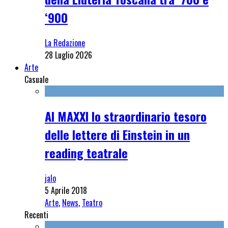
‘900
La Redazione
28 Luglio 2026
Arte
Casuale
Al MAXXI lo straordinario tesoro
delle lettere di Einstein in un
reading teatrale
jalo
5 Aprile 2018
Arte
,
News
,
Teatro
Recenti