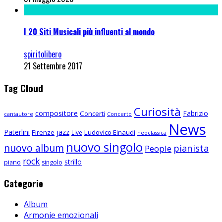
I 20 Siti Musicali più influenti al mondo
spiritolibero
21 Settembre 2017
Tag Cloud
Curiosità
compositore
Fabrizio
Concerti
cantautore
Concerto
News
Paterlini
jazz
Firenze
Ludovico Einaudi
Live
neoclassica
nuovo singolo
nuovo album
pianista
People
rock
strillo
piano
singolo
Categorie
Album
Armonie emozionali