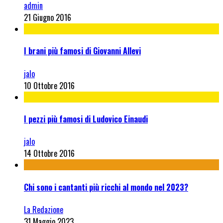
admin
21 Giugno 2016
I brani più famosi di Giovanni Allevi
jalo
10 Ottobre 2016
I pezzi più famosi di Ludovico Einaudi
jalo
14 Ottobre 2016
Chi sono i cantanti più ricchi al mondo nel 2023?
La Redazione
31 Maggio 2023