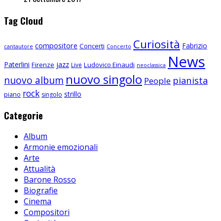
Tag Cloud
Curiosità
compositore
Fabrizio
Concerti
cantautore
Concerto
News
Paterlini
jazz
Firenze
Ludovico Einaudi
Live
neoclassica
nuovo singolo
nuovo album
pianista
People
rock
strillo
piano
singolo
Categorie
Album
Armonie emozionali
Arte
Attualità
Barone Rosso
Biografie
Cinema
Compositori