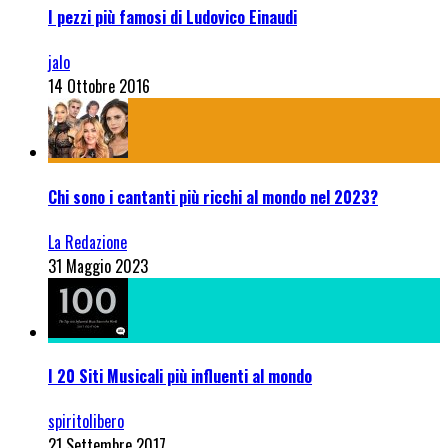
I pezzi più famosi di Ludovico Einaudi
jalo
14 Ottobre 2016
Chi sono i cantanti più ricchi al mondo nel 2023?
La Redazione
31 Maggio 2023
I 20 Siti Musicali più influenti al mondo
spiritolibero
21 Settembre 2017