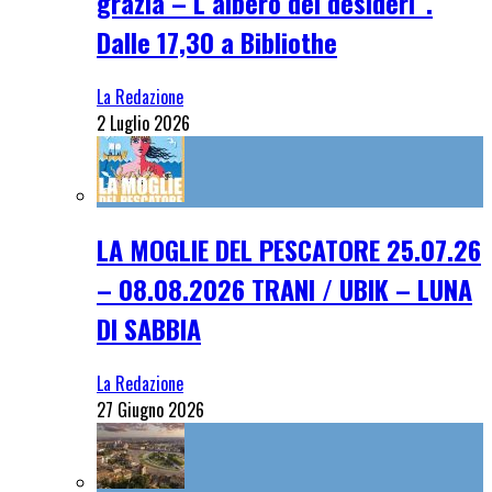
grazia – L’albero dei desideri”.
Dalle 17,30 a Bibliothe
La Redazione
2 Luglio 2026
LA MOGLIE DEL PESCATORE 25.07.26
– 08.08.2026 TRANI / UBIK – LUNA
DI SABBIA
La Redazione
27 Giugno 2026