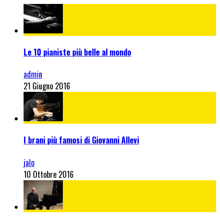
Le 10 pianiste più belle al mondo
admin
21 Giugno 2016
I brani più famosi di Giovanni Allevi
jalo
10 Ottobre 2016