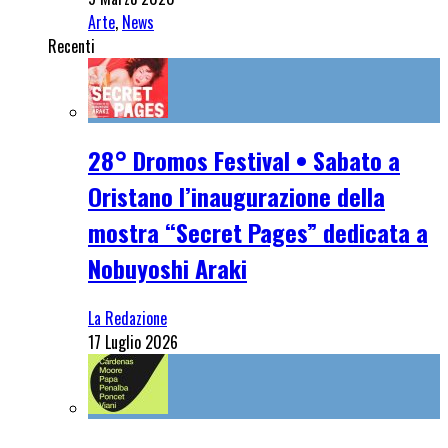
Arte
,
News
Recenti
28° Dromos Festival • Sabato a
Oristano l’inaugurazione della
mostra “Secret Pages” dedicata a
Nobuyoshi Araki
La Redazione
17 Luglio 2026