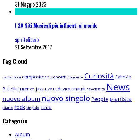
31 Maggio 2023
I 20 Siti Musicali più influenti al mondo
spiritolibero
21 Settembre 2017
Tag Cloud
Curiosità
compositore
Fabrizio
Concerti
cantautore
Concerto
News
Paterlini
jazz
Firenze
Ludovico Einaudi
Live
neoclassica
nuovo singolo
nuovo album
pianista
People
rock
strillo
piano
singolo
Categorie
Album