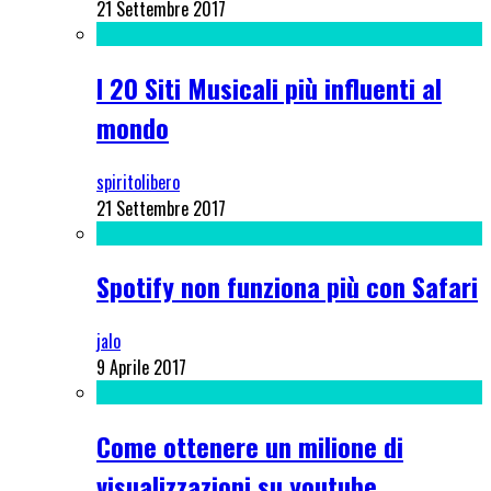
21 Settembre 2017
I 20 Siti Musicali più influenti al
mondo
spiritolibero
21 Settembre 2017
Spotify non funziona più con Safari
jalo
9 Aprile 2017
Come ottenere un milione di
visualizzazioni su youtube