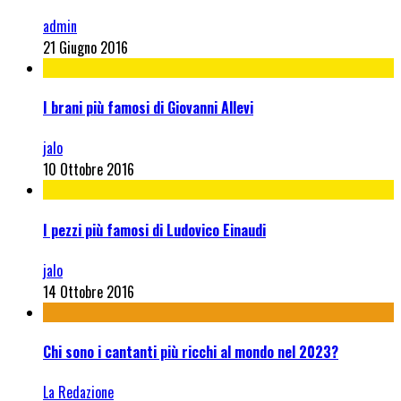
admin
21 Giugno 2016
I brani più famosi di Giovanni Allevi
jalo
10 Ottobre 2016
I pezzi più famosi di Ludovico Einaudi
jalo
14 Ottobre 2016
Chi sono i cantanti più ricchi al mondo nel 2023?
La Redazione