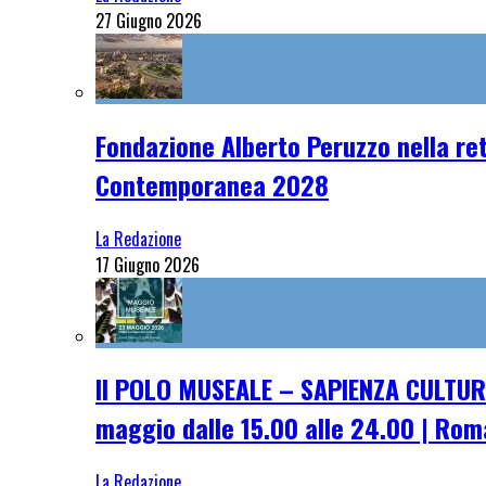
27 Giugno 2026
Fondazione Alberto Peruzzo nella ret
Contemporanea 2028
La Redazione
17 Giugno 2026
Il POLO MUSEALE – SAPIENZA CULTUR
maggio dalle 15.00 alle 24.00 | Rom
La Redazione