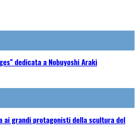
ages” dedicata a Nobuyoshi Araki
ai grandi protagonisti della scultura del