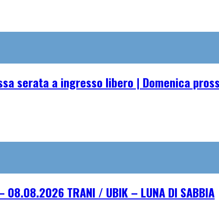
essa serata a ingresso libero | Domenica pro
– 08.08.2026 TRANI / UBIK – LUNA DI SABBIA