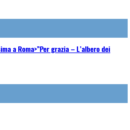
ssima a Roma>”Per grazia – L’albero dei