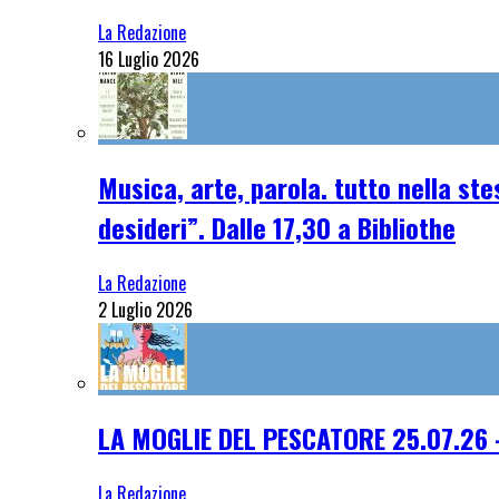
La Redazione
16 Luglio 2026
Musica, arte, parola. tutto nella st
desideri”. Dalle 17,30 a Bibliothe
La Redazione
2 Luglio 2026
LA MOGLIE DEL PESCATORE 25.07.26 
La Redazione