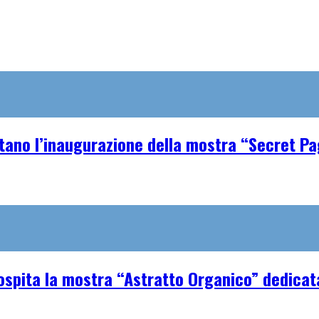
tano l’inaugurazione della mostra “Secret P
spita la mostra “Astratto Organico” dedicata 