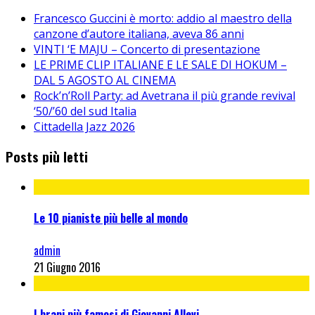
Francesco Guccini è morto: addio al maestro della
canzone d’autore italiana, aveva 86 anni
VINTI ‘E MAJU – Concerto di presentazione
LE PRIME CLIP ITALIANE E LE SALE DI HOKUM –
DAL 5 AGOSTO AL CINEMA
Rock’n’Roll Party: ad Avetrana il più grande revival
‘50/’60 del sud Italia
Cittadella Jazz 2026
Posts più letti
Le 10 pianiste più belle al mondo
admin
21 Giugno 2016
I brani più famosi di Giovanni Allevi