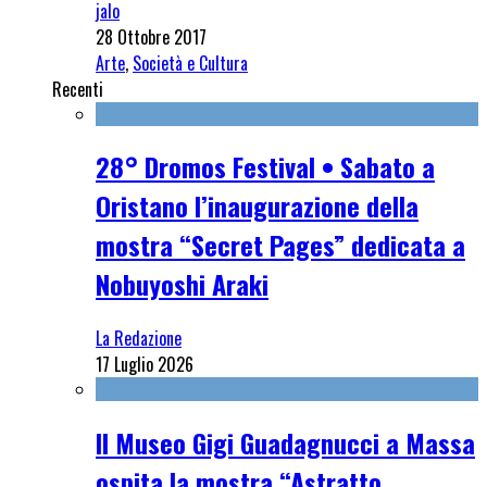
jalo
28 Ottobre 2017
Arte
,
Società e Cultura
Recenti
28° Dromos Festival • Sabato a
Oristano l’inaugurazione della
mostra “Secret Pages” dedicata a
Nobuyoshi Araki
La Redazione
17 Luglio 2026
Il Museo Gigi Guadagnucci a Massa
ospita la mostra “Astratto