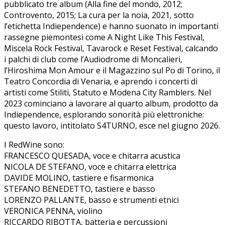
pubblicato tre album (Alla fine del mondo, 2012;
Controvento, 2015; La cura per la noia, 2021, sotto
l’etichetta Indiependence) e hanno suonato in importanti
rassegne piemontesi come A Night Like This Festival,
Miscela Rock Festival, Tavarock e Reset Festival, calcando
i palchi di club come l’Audiodrome di Moncalieri,
l’Hiroshima Mon Amour e il Magazzino sul Po di Torino, il
Teatro Concordia di Venaria, e aprendo i concerti di
artisti come Stiliti, Statuto e Modena City Ramblers. Nel
2023 cominciano a lavorare al quarto album, prodotto da
Indiependence, esplorando sonorità più elettroniche:
questo lavoro, intitolato S4TURNO, esce nel giugno 2026.
I RedWine sono:
FRANCESCO QUESADA, voce e chitarra acustica
NICOLA DE STEFANO, voce e chitarra elettrica
DAVIDE MOLINO, tastiere e fisarmonica
STEFANO BENEDETTO, tastiere e basso
LORENZO PALLANTE, basso e strumenti etnici
VERONICA PENNA, violino
RICCARDO RIBOTTA, batteria e percussioni