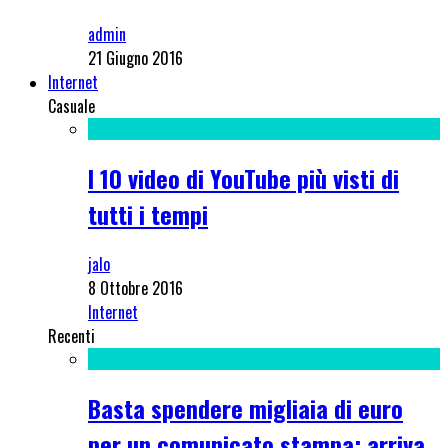
admin
21 Giugno 2016
Internet
Casuale
I 10 video di YouTube più visti di
tutti i tempi
jalo
8 Ottobre 2016
Internet
Recenti
Basta spendere migliaia di euro
per un comunicato stampa: arriva