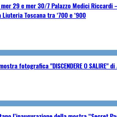
r 29 e mer 30/7 Palazzo Medici Riccardi – F
a Liuteria Toscana tra ‘700 e ‘900
a mostra fotografica "DISCENDERE O SALIRE" d
tano l’inaugurazione della mostra “Secret P