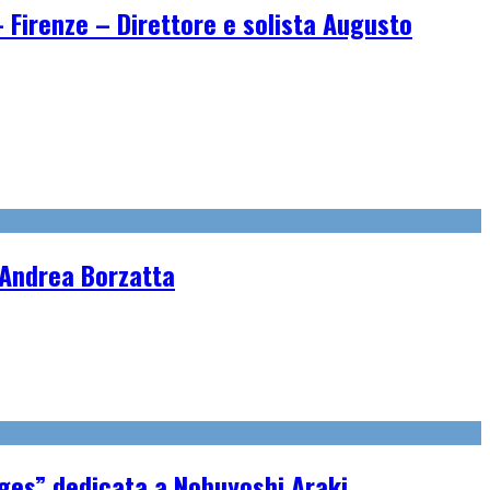
irenze – Direttore e solista Augusto
i Andrea Borzatta
ages” dedicata a Nobuyoshi Araki