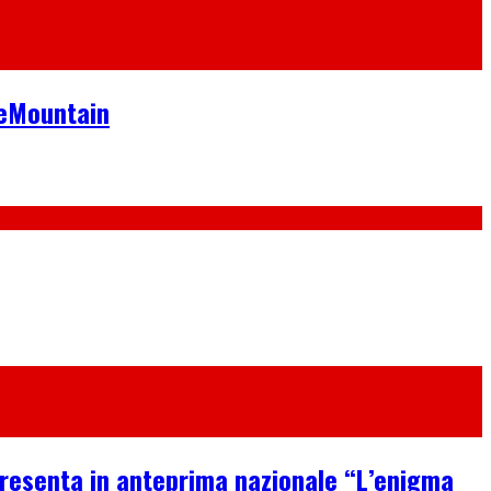
neMountain
 presenta in anteprima nazionale “L’enigma