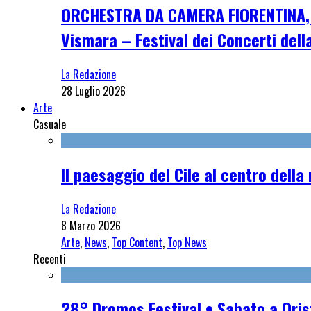
ORCHESTRA DA CAMERA FIORENTINA, me
Vismara – Festival dei Concerti dell
La Redazione
28 Luglio 2026
Arte
Casuale
Il paesaggio del Cile al centro dell
La Redazione
8 Marzo 2026
Arte
,
News
,
Top Content
,
Top News
Recenti
28° Dromos Festival • Sabato a Oris