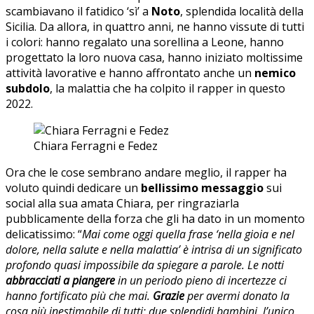
scambiavano il fatidico ‘sì’ a
Noto
, splendida località della
Sicilia. Da allora, in quattro anni, ne hanno vissute di tutti
i colori: hanno regalato una sorellina a Leone, hanno
progettato la loro nuova casa, hanno iniziato moltissime
attività lavorative e hanno affrontato anche un
nemico
subdolo
, la malattia che ha colpito il rapper in questo
2022.
Chiara Ferragni e Fedez
Ora che le cose sembrano andare meglio, il rapper ha
voluto quindi dedicare un
bellissimo messaggio
sui
social alla sua amata Chiara, per ringraziarla
pubblicamente della forza che gli ha dato in un momento
delicatissimo: “
Mai come oggi quella frase ‘nella gioia e nel
dolore, nella salute e nella malattia’ è intrisa di un significato
profondo quasi impossibile da spiegare a parole. Le notti
abbracciati a piangere
in un periodo pieno di incertezze ci
hanno fortificato più che mai.
Grazie
per avermi donato la
cosa più inestimabile di tutti: due splendidi bambini, l’unico