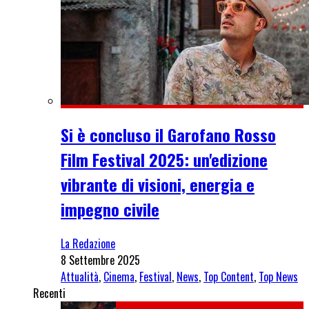
Si è concluso il Garofano Rosso
Film Festival 2025: un'edizione
vibrante di visioni, energia e
impegno civile
La Redazione
8 Settembre 2025
Attualità
,
Cinema
,
Festival
,
News
,
Top Content
,
Top News
Recenti