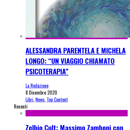
ALESSANDRA PARENTELA E MICHELA
LONGO: “UN VIAGGIO CHIAMATO
PSICOTERAPIA”
La Redazione
8 Dicembre 2020
Libri
,
News
,
Top Content
Recenti
Zelbio Cult: Massimo Zamboni con