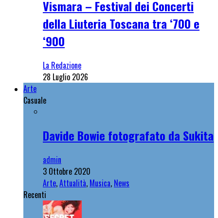
Vismara – Festival dei Concerti
della Liuteria Toscana tra ‘700 e
‘900
La Redazione
28 Luglio 2026
Arte
Casuale
Davide Bowie fotografato da Sukita
admin
3 Ottobre 2020
Arte
,
Attualità
,
Musica
,
News
Recenti