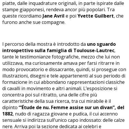
piatte, dalle inquadrature originali, in parte ispirate dalle
stampe giapponesi, rendeva ancor più popolari. Tra
queste ricordiamo
Jane Avril
e poi
Yvette Guilbert
, che
furono anche sue compagne.
l percorso della mostra è introdotto da
uno sguardo
introspettivo sulla famiglia di Toulouse-Lautrec
,
tante le testimonianze fotografiche, mezzo che lui non
utilizzava, ma curiosamente amava per farsi ritrarre in
modo provocatorio e dissacrante, quindi, si prosegue con
illustrazioni, disegni e tele appartenenti al suo periodo di
formazione in cui abbondano rappresentazioni classiche
di cavalli in movimento e altri animali. L’esposizione si
concentra poi sul ritratto, una delle cifre più
caratteristiche della sua ricerca, tra cui mirabile è il
dipinto
“’Étude de nu. Femme assise sur un divan”, del
1882
, nudo di ragazza giovane e pudica, il cui accenno
sensuale si indirizza sull’unico capo indossato: delle calze
nere. Arriva poi la sezione dedicata ai celebri e