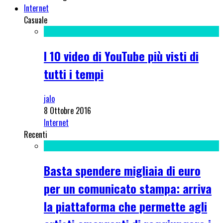
Internet
Casuale
I 10 video di YouTube più visti di
tutti i tempi
jalo
8 Ottobre 2016
Internet
Recenti
Basta spendere migliaia di euro
per un comunicato stampa: arriva
la piattaforma che permette agli