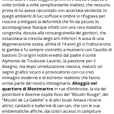
volte torbidi a volte semplicemente inattesi, che nessuno
prima di lui aveva raccontato con accertata veridicità. In
quegli ambienti di luci soffuse e ombre si rifugiava per
riuscire a mitigare la deformità che fin da piccolo lo
accompagnava. Nacque infatti con una rara malattia
congenita, dovuta alla consanguineità dei genitori, che
ostacolava la crescita degli arti inferiori. A ausa di una
degenerazione ossea, all’età di 14 anni gli si fratturarono
le gambe e fu sempre costretto a muoversi con l’ausilio di
bastoni. Di origini nobili ereditò dal padre il conte
Alphonse de Toulouse-Lautrec, la passione per il
disegno, ma dopo un’educazione classica, maturò un
segno grafico sicuro e provocatorio con cui creò
immagini moderne e di estremo realismo che fanno
ormai parte del nostro immaginario.
Alloggiò nel
quartiere di Montmartre
in rue d’Ambroise, la via dei
postriboli e divenne ospite fisso del “Moulin Rouge”, del
“Moulin de La Galette” e di altri locali. Amava ritrarre
attrici, cantanti e ballerine di can can, che con le sue
emblematiche affiche, dai colori accessi in campiture