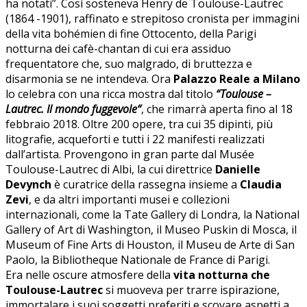
ha notati”. Così sosteneva Henry de Toulouse-Lautrec
(1864 -1901), raffinato e strepitoso cronista per immagini
della vita bohémien di fine Ottocento, della Parigi
notturna dei cafè-chantan di cui era assiduo
frequentatore che, suo malgrado, di bruttezza e
disarmonia se ne intendeva. Ora
Palazzo Reale a Milano
lo celebra con una ricca mostra dal titolo
“T
oulouse –
Lautrec. Il mondo fuggevole
“
, che rimarrà aperta fino al 18
febbraio 2018. Oltre 200 opere, tra cui 35 dipinti, più
litografie, acqueforti e tutti i 22 manifesti realizzati
dall’artista. Provengono in gran parte dal Musée
Toulouse-Lautrec di Albi, la cui direttrice
Danielle
Devynch
è curatrice della rassegna insieme a
Claudia
Zevi
, e da altri importanti musei e collezioni
internazionali, come la Tate Gallery di Londra, la National
Gallery of Art di Washington, il Museo Puskin di Mosca, il
Museum of Fine Arts di Houston, il Museu de Arte di San
Paolo, la Bibliotheque Nationale de France di Parigi.
Era nelle oscure atmosfere della
vita notturna che
Toulouse-Lautrec
si muoveva per trarre ispirazione,
immortalare i suoi soggetti preferiti e scovare aspetti a