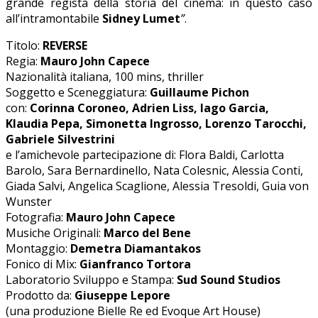
grande regista della storia del cinema: in questo caso
all’intramontabile
Sidney Lumet
”
.
Titolo:
REVERSE
Regia:
Mauro John Capece
Nazionalità italiana, 100 mins, thriller
Soggetto e Sceneggiatura:
Guillaume Pichon
con:
Corinna Coroneo, Adrien Liss, Iago Garcia,
Klaudia Pepa, Simonetta Ingrosso, Lorenzo Tarocchi,
Gabriele Silvestrini
e l’amichevole partecipazione di: Flora Baldi, Carlotta
Barolo, Sara Bernardinello, Nata Colesnic, Alessia Conti,
Giada Salvi, Angelica Scaglione, Alessia Tresoldi, Guia von
Wunster
Fotografia:
Mauro John Capece
Musiche Originali:
Marco del Bene
Montaggio:
Demetra Diamantakos
Fonico di Mix:
Gianfranco Tortora
Laboratorio Sviluppo e Stampa:
Sud Sound Studios
Prodotto da:
Giuseppe Lepore
(una produzione Bielle Re ed Evoque Art House)