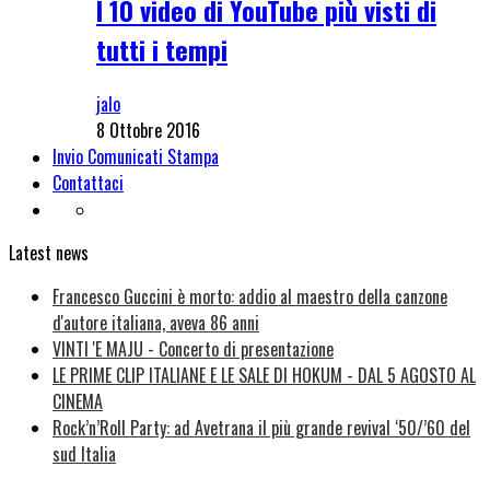
I 10 video di YouTube più visti di
tutti i tempi
jalo
8 Ottobre 2016
Invio Comunicati Stampa
Contattaci
Latest news
Francesco Guccini è morto: addio al maestro della canzone
d'autore italiana, aveva 86 anni
VINTI 'E MAJU - Concerto di presentazione
LE PRIME CLIP ITALIANE E LE SALE DI HOKUM - DAL 5 AGOSTO AL
CINEMA
Rock’n’Roll Party: ad Avetrana il più grande revival ‘50/’60 del
sud Italia