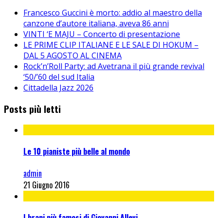
Francesco Guccini è morto: addio al maestro della
canzone d’autore italiana, aveva 86 anni
VINTI ‘E MAJU – Concerto di presentazione
LE PRIME CLIP ITALIANE E LE SALE DI HOKUM –
DAL 5 AGOSTO AL CINEMA
Rock’n’Roll Party: ad Avetrana il più grande revival
‘50/’60 del sud Italia
Cittadella Jazz 2026
Posts più letti
Le 10 pianiste più belle al mondo
admin
21 Giugno 2016
I brani più famosi di Giovanni Allevi