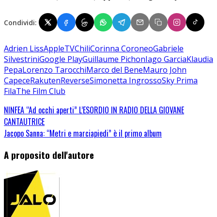
Condividi:
Adrien Liss
AppleTV
Chili
Corinna Coroneo
Gabriele
Silvestrini
Google Play
Guillaume Pichon
Iago Garcia
Klaudia
Pepa
Lorenzo Tarocchi
Marco del Bene
Mauro John
Capece
Rakuten
Reverse
Simonetta Ingrosso
Sky Prima
Fila
The Film Club
NINFEA “Ad occhi aperti” L’ESORDIO IN RADIO DELLA GIOVANE
CANTAUTRICE
Jacopo Sanna: “Metri e marciapiedi” è il primo album
A proposito dell'autore