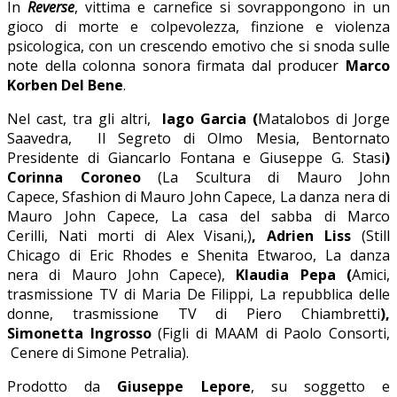
In
Reverse
, vittima e carnefice si sovrappongono in un
gioco di morte e colpevolezza, finzione e violenza
psicologica, con un crescendo emotivo che si snoda sulle
note della colonna sonora firmata dal producer
Marco
Korben Del Bene
.
Nel cast, tra gli altri,
Iago Garcia (
Matalobos di Jorge
Saavedra,
Il Segreto di Olmo Mesia, Bentornato
Presidente di Giancarlo Fontana e Giuseppe G. Stasi
)
Corinna Coroneo
(La Scultura di Mauro John
Capece, Sfashion di Mauro John Capece, La danza nera di
Mauro John Capece, La casa del sabba di Marco
Cerilli, Nati morti di Alex Visani,)
, Adrien Liss
(Still
Chicago di Eric Rhodes e Shenita Etwaroo, La danza
nera di Mauro John Capece),
Klaudia Pepa (
Amici,
trasmissione TV di Maria De Filippi, La repubblica delle
donne, trasmissione TV di Piero Chiambretti
),
Simonetta Ingrosso
(Figli di MAAM di Paolo Consorti,
Cenere di Simone Petralia).
Prodotto da
Giuseppe Lepore
, su soggetto e