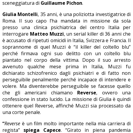
sceneggiatura di
Guillaume Pichon
.
Giulia Montelli
, 35 anni, è una poliziotta investigatrice di
Roma. Il suo capo l’ha mandata in missione da sola
presso una clinica psichiatrica del centro Italia per
interrogare
Matteo Muzzi
, un serial killer di 36 anni che
è accusato di ripetuti omicidi in Italia, Svizzera e Francia. Il
soprannome di quel Muzzi è “il killer del coltello blu”
perché firmava ogni suo delitto con un coltello blu
piantato nel corpo della vittima. Dopo il suo arresto
avvenuto qualche mese prima in Italia, Muzzi fu
dichiarato schizofrenico dagli psichiatri e di fatto non
perseguibile penalmente perché incapace di intendere e
volere. Ma diventerebbe perseguibile se facesse quello
che gli americani chiamano
Reverse
, ovvero una
confessione in stato lucido. La missione di Giulia è quindi
ottenere quel Reverse, affinché Muzzi sia processato da
una corte penale.
“
Reverse
è un film molto importante nella mia carriera di
regista”
spiega Capece
. “Girato in piena pandemia