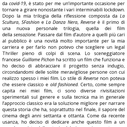
da
covid-19
, è stato per me un’importante occasione per
tornare a girare nonostante i vari interminabili lockdown.
Dopo la mia trilogia della riflessione composta da
La
Scultura
,
SFashion
e
La Danza Nera
,
Reverse
è il primo di
una nuova personale trilogia, quella dei film
della
sensazione
. Passare dal film d’autore a quelli più cari
al pubblico è una novità molto importante per la mia
carriera e per farlo non potevo che scegliere un legal
Thriller pieno di colpi di scena. Lo sceneggiatore
francese
Guillame Pichon
ha scritto un film che funziona e
ho deciso di abbracciare il progetto senza indugio,
circondandomi delle solite meravigliose persone con cui
realizzo spesso i miei film. Lo stile di
Reverse
non poteva
che essere classico e
old fashioned
. Certo, come sempre
capita nei miei film, ci sono diverse rivisitazioni
sperimentali sul genere e sulla tecnica ma in generale
l’approccio classico era la soluzione migliore per narrare
questa storia che ha, soprattutto nel finale, il sapore del
cinema degli anni settanta e ottanta. Come da recente
usanza, ho deciso di dedicare anche questo film a un