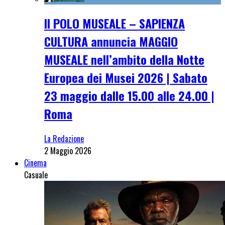
Il POLO MUSEALE – SAPIENZA
CULTURA annuncia MAGGIO
MUSEALE nell’ambito della Notte
Europea dei Musei 2026 | Sabato
23 maggio dalle 15.00 alle 24.00 |
Roma
La Redazione
2 Maggio 2026
Cinema
Casuale