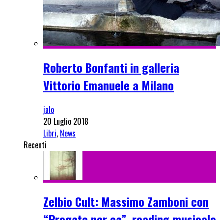
Roberto Bonfanti in galleria
Vittorio Emanuele a Milano
jalo
20 Luglio 2018
Libri
,
News
Recenti
Zelbio Cult: Massimo Zamboni con
“Pregate per ea”, reading musicale