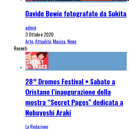
Davide Bowie fotografato da Sukita
admin
3 Ottobre 2020
Arte
,
Attualità
,
Musica
,
News
Recenti
28° Dromos Festival • Sabato a
Oristano l’inaugurazione della
mostra “Secret Pages” dedicata a
Nobuyoshi Araki
La Redazione