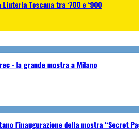
a Liuteria Toscana tra ‘700 e ‘900
rec - la grande mostra a Milano
tano l’inaugurazione della mostra “Secret P