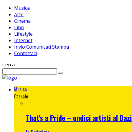
Musica
Arte
Cinema
Libri
Lifestyle
Internet
Invio Comunicati Stampa
Contattaci
Cerca
Musica
Casuale
That's a Pride – undici artisti al Da