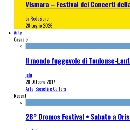
Vismara – Festival dei Concerti dell
La Redazione
28 Luglio 2026
Arte
Casuale
Il mondo fuggevole di Toulouse-Laut
jalo
28 Ottobre 2017
Arte
,
Società e Cultura
Recenti
28° Dromos Festival • Sabato a Oris