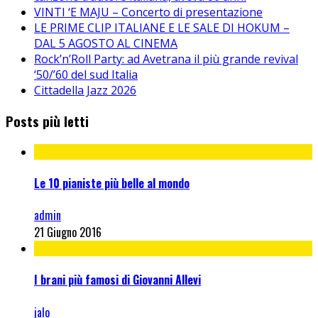
VINTI ‘E MAJU – Concerto di presentazione
LE PRIME CLIP ITALIANE E LE SALE DI HOKUM –
DAL 5 AGOSTO AL CINEMA
Rock’n’Roll Party: ad Avetrana il più grande revival
‘50/’60 del sud Italia
Cittadella Jazz 2026
Posts più letti
Le 10 pianiste più belle al mondo
admin
21 Giugno 2016
I brani più famosi di Giovanni Allevi
jalo