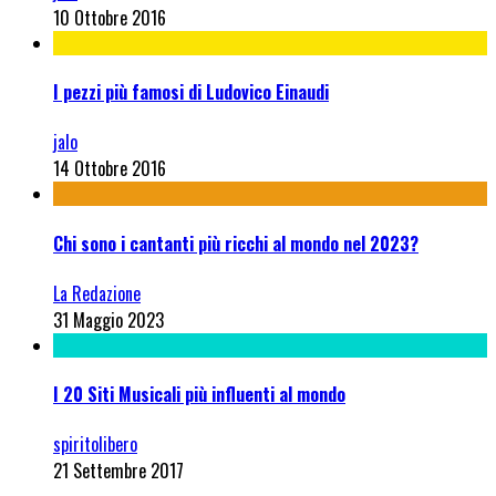
10 Ottobre 2016
I pezzi più famosi di Ludovico Einaudi
jalo
14 Ottobre 2016
Chi sono i cantanti più ricchi al mondo nel 2023?
La Redazione
31 Maggio 2023
I 20 Siti Musicali più influenti al mondo
spiritolibero
21 Settembre 2017