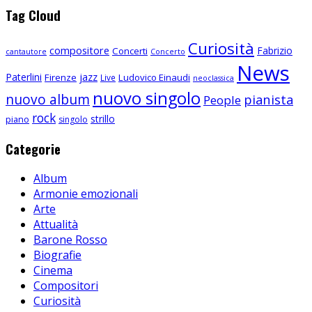
Tag Cloud
Curiosità
compositore
Fabrizio
Concerti
cantautore
Concerto
News
Paterlini
jazz
Firenze
Ludovico Einaudi
Live
neoclassica
nuovo singolo
nuovo album
pianista
People
rock
strillo
piano
singolo
Categorie
Album
Armonie emozionali
Arte
Attualità
Barone Rosso
Biografie
Cinema
Compositori
Curiosità