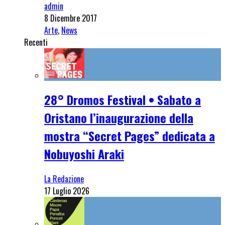
admin
8 Dicembre 2017
Arte
,
News
Recenti
28° Dromos Festival • Sabato a
Oristano l’inaugurazione della
mostra “Secret Pages” dedicata a
Nobuyoshi Araki
La Redazione
17 Luglio 2026