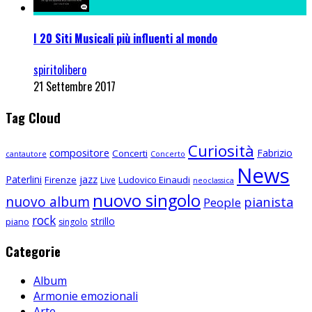
I 20 Siti Musicali più influenti al mondo
spiritolibero
21 Settembre 2017
Tag Cloud
Curiosità
compositore
Fabrizio
Concerti
cantautore
Concerto
News
Paterlini
jazz
Firenze
Ludovico Einaudi
Live
neoclassica
nuovo singolo
nuovo album
pianista
People
rock
strillo
piano
singolo
Categorie
Album
Armonie emozionali
Arte