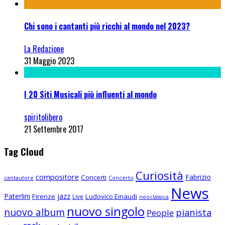
Chi sono i cantanti più ricchi al mondo nel 2023?
La Redazione
31 Maggio 2023
I 20 Siti Musicali più influenti al mondo
spiritolibero
21 Settembre 2017
Tag Cloud
Curiosità
compositore
Fabrizio
Concerti
cantautore
Concerto
News
Paterlini
jazz
Firenze
Ludovico Einaudi
Live
neoclassica
nuovo singolo
nuovo album
pianista
People