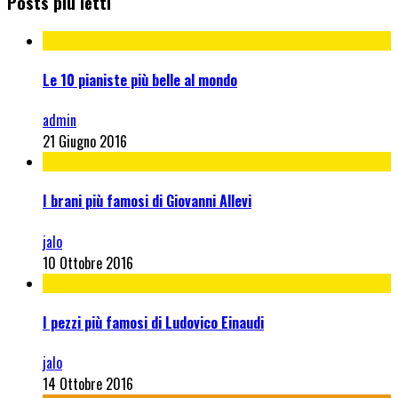
Posts più letti
Le 10 pianiste più belle al mondo
admin
21 Giugno 2016
I brani più famosi di Giovanni Allevi
jalo
10 Ottobre 2016
I pezzi più famosi di Ludovico Einaudi
jalo
14 Ottobre 2016