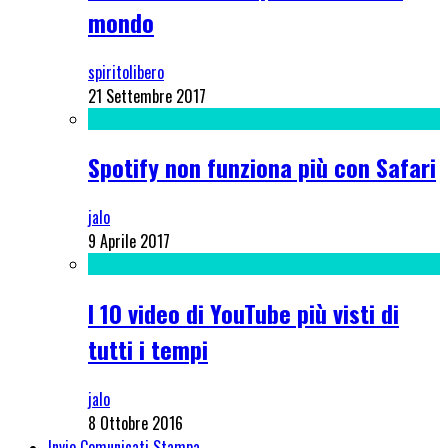
mondo
spiritolibero
21 Settembre 2017
Spotify non funziona più con Safari
jalo
9 Aprile 2017
I 10 video di YouTube più visti di
tutti i tempi
jalo
8 Ottobre 2016
Invio Comunicati Stampa