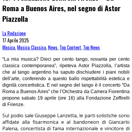
Roma a Buenos Aires, nel segno di Astor
Piazzolla
La Redazione
17 Aprile 2025
Musica
,
Musica Classica
,
News
,
Top Content
,
Top News
“La mia musica? Dieci per cento tango, novanta per cento
classica contemporanea”, ripeteva Astor Piazzolla, l’artista
che al tango argentino ha saputo dischiudere i piani nobili
dell’arte, conferendo a questo ballo rispettabilità estetica e
dignità concertistica. E nel segno del tango è il concerto “Da
Roma a Buenos Aires” che l’Orchestra da Camera Fiorentina
propone sabato 19 aprile (ore 16) alla Fondazione Zeffirelli
di Firenze.
Sul podio sale Giuseppe Lanzetta, le parti solistiche sono
affidate alla fisarmonica e al bandoneon di Giancarlo
Palena, concertista di fama internazionale e vincitore di