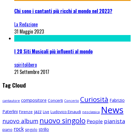
Chi sono i cantanti più ricchi al mondo nel 2023?
La Redazione
31 Maggio 2023
I 20 Siti Musicali più influenti al mondo
spiritolibero
21 Settembre 2017
Tag Cloud
Curiosità
compositore
Fabrizio
Concerti
cantautore
Concerto
News
Paterlini
jazz
Firenze
Ludovico Einaudi
Live
neoclassica
nuovo singolo
nuovo album
pianista
People
rock
strillo
piano
singolo