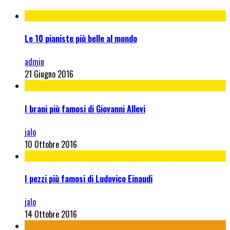
Le 10 pianiste più belle al mondo
admin
21 Giugno 2016
I brani più famosi di Giovanni Allevi
jalo
10 Ottobre 2016
I pezzi più famosi di Ludovico Einaudi
jalo
14 Ottobre 2016