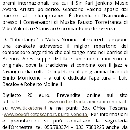
premi internazionali, tra cui il Sir Karl Jenkins Music
Award. Artista poliedrico, Giancarlo Palena spazia dal
barocco al contemporaneo. È docente di Fisarmonica
presso i Conservatori di Musica Fausto Torrefranca di
Vibo Valentia e Stanislao Giacomantonio di Cosenza.
Da “Libertango” a “Adios Nonino”, il concerto propone
una cavalcata attraverso il miglior repertorio del
compositore argentino che dal tango nato nei barrios di
Buenos Aires seppe distillare un suono moderno e
originale, dove la tradizione si combina con il jazz e
l’avanguardia colta. Completano il programma brani di
Ennio Morricone – a cui è dedicata l’apertura – Luis
Bacalov e Roberto Molinelli.
Biglietto 20 euro. Prevendite online sul sito
ufficiale
www.orchestradacamerafiorentina.it
,
su
www.ticketone.it
e nei punti Box Office Toscana
(
www.boxofficetoscana.it/punti-vendita
). Per informazioni
e prenotazioni si può contattare la segreteria
dell’Orchestra, tel. 055.783374 – 333 7883225 anche via