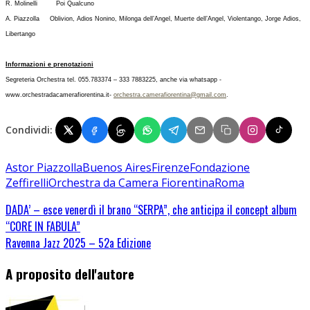
R. Molinelli Poi Qualcuno
A. Piazzolla Oblivion, Adios Nonino, Milonga dell’Angel, Muerte dell’Angel, Violentango, Jorge Adios,
Libertango
Informazioni e prenotazioni
Segreteria Orchestra tel. 055.783374 – 333 7883225, anche via whatsapp -
www.orchestradacamerafiorentina.it-
orchestra.camerafiorentina@gmail.com
.
Condividi:
Astor Piazzolla
Buenos Aires
Firenze
Fondazione
Zeffirelli
Orchestra da Camera Fiorentina
Roma
DADA’ – esce venerdì il brano “SERPA”, che anticipa il concept album
“CORE IN FABULA”
Ravenna Jazz 2025 – 52a Edizione
A proposito dell'autore