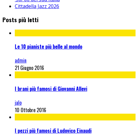
Cittadella Jazz 2026
Posts più letti
Le 10 pianiste più belle al mondo
admin
21 Giugno 2016
I brani più famosi di Giovanni Allevi
jalo
10 Ottobre 2016
I pezzi più famosi di Ludovico Einaudi