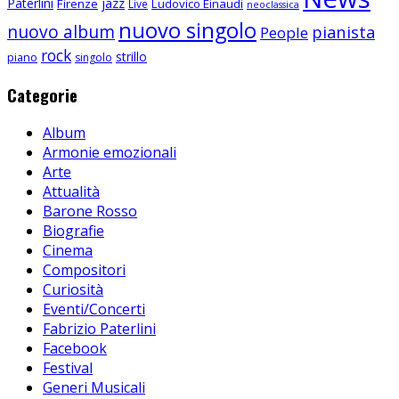
Paterlini
jazz
Firenze
Ludovico Einaudi
Live
neoclassica
nuovo singolo
nuovo album
pianista
People
rock
strillo
piano
singolo
Categorie
Album
Armonie emozionali
Arte
Attualità
Barone Rosso
Biografie
Cinema
Compositori
Curiosità
Eventi/Concerti
Fabrizio Paterlini
Facebook
Festival
Generi Musicali