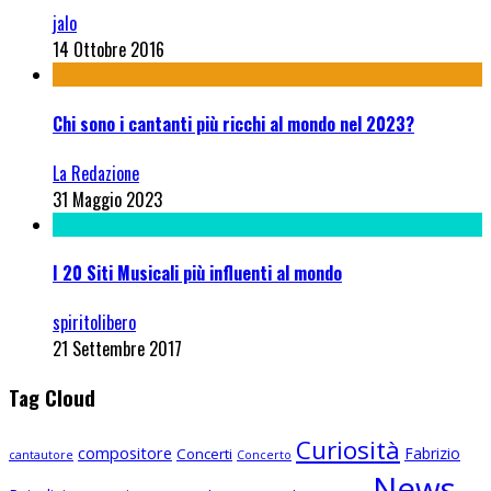
jalo
14 Ottobre 2016
Chi sono i cantanti più ricchi al mondo nel 2023?
La Redazione
31 Maggio 2023
I 20 Siti Musicali più influenti al mondo
spiritolibero
21 Settembre 2017
Tag Cloud
Curiosità
compositore
Fabrizio
Concerti
cantautore
Concerto
News