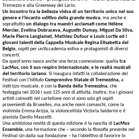
Tremezzo e alla Greenway del Lario.
Un incontro tra la bellezza visiva di un territorio unico nel suo
genere e l’incanto uditivo della grande musica
, ma anche e
soprattutto
un dialogo tra maestri acclamati come Hélène
Mercier, Evelina Dobraceva, Augustin Dumay, Miguel Da Silva,
Marie Pierre Langlamet, Mathieu Dufour e Louis Lortie ed i
giovani talenti della Cappella Musicale Regina Elisabetta del
Belgio
, ospiti per un’Accademia estiva e protagonisti di diversi
concerti.
Da quest’anno nasce anche una terza connessione: quella
tra
LacMus, con il suo respiro internazionale, e le realtà musicali
del territorio lariano
. Si inaugura infatti la collaborazione del
Festival con l’Istituto
Comprensivo Statale di Tremezzina,
a
indirizzo musicale, e con la
Banda della Tremezzina
, che
festeggia nel 2018 i suoi 125 anni di attività. Inoltre, tra i giovani
artisti coinvolti nel cartellone non vi sono solo gli ospiti
provenienti da Bruxelles, ma anche nomi comaschi, come la
violinista Emma Arizza, la violoncellista Victoria Saldarini e il
pianista Danilo Mascetti.
Una ambiziosa novità di questa edizione è la nascita di
LacMus
Ensemble
, una formazione che – secondo la filosofia presente nel
Festival sin dalla sua fondazione – ha l’obiettivo di favorire lo