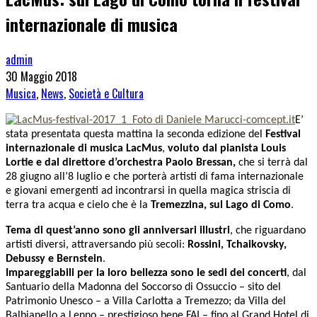
internazionale di musica
admin
30 Maggio 2018
Musica
,
News
,
Società e Cultura
E’
stata presentata questa mattina la seconda edizione del
Festival
internazionale di musica LacMus
,
voluto dal pianista Louis
Lortie e dal direttore d’orchestra Paolo Bressan,
che si terrà dal
28 giugno all’8 luglio e che porterà artisti di fama internazionale
e giovani emergenti ad incontrarsi in quella magica striscia di
terra tra acqua e cielo che è la
Tremezzina, sul Lago di Como
.
Tema di quest’anno sono gli anniversari illustri
, che riguardano
artisti diversi, attraversando più secoli:
Rossini, Tchaikovsky,
Debussy e Bernstein
.
Impareggiabili per la loro bellezza sono le sedi dei concerti
, dal
Santuario della Madonna del Soccorso di Ossuccio – sito del
Patrimonio Unesco – a Villa Carlotta a Tremezzo; da Villa del
Balbianello a Lenno – prestigioso bene FAI – fino al Grand Hotel di