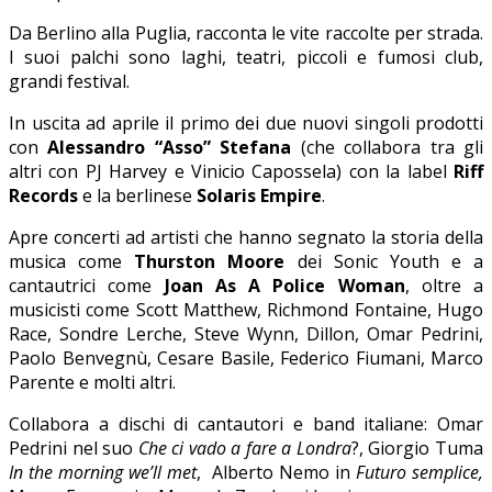
Da Berlino alla Puglia, racconta le vite raccolte per strada.
I suoi palchi sono laghi, teatri, piccoli e fumosi club,
grandi festival.
In uscita ad aprile il primo dei due nuovi singoli prodotti
con
Alessandro “Asso” Stefana
(che collabora tra gli
altri con PJ Harvey e Vinicio Capossela) con la label
Riff
Records
e la berlinese
Solaris Empire
.
Apre concerti ad artisti che hanno segnato la storia della
musica come
Thurston Moore
dei Sonic Youth e a
cantautrici come
Joan As A Police Woman
, oltre a
musicisti come Scott Matthew, Richmond Fontaine, Hugo
Race, Sondre Lerche, Steve Wynn, Dillon, Omar Pedrini,
Paolo Benvegnù, Cesare Basile, Federico Fiumani, Marco
Parente e molti altri.
Collabora a dischi di cantautori e band italiane: Omar
Pedrini nel suo
Che ci vado a fare a Londra
?, Giorgio Tuma
In the morning we’ll met
, Alberto Nemo in
Futuro semplice,