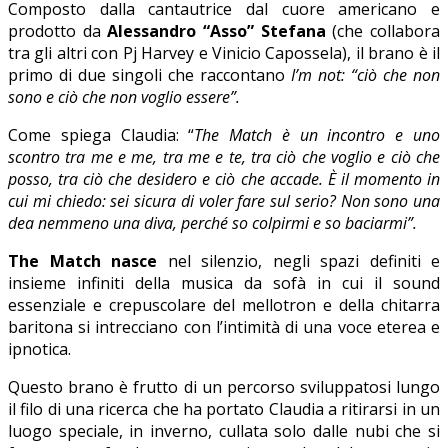
Composto dalla cantautrice dal cuore americano e
prodotto da
Alessandro “Asso” Stefana
(che collabora
tra gli altri con Pj Harvey e Vinicio Capossela), il brano è il
primo di due singoli che raccontano
I’m not: “ciò che non
sono e ciò che non voglio essere”.
Come spiega Claudia: “
The Match è un incontro e uno
scontro tra me e me, tra me e te, tra ciò che voglio e ciò che
posso, tra ciò che desidero e ciò che accade. È il momento in
cui mi chiedo: sei sicura di voler fare sul serio? Non sono una
dea nemmeno una diva, perché so colpirmi e so baciarmi”.
The Match nasce
nel silenzio, negli spazi definiti e
insieme infiniti della musica da sofà in cui il sound
essenziale e crepuscolare del mellotron e della chitarra
baritona si intrecciano con l’intimità di una voce eterea e
ipnotica.
Questo brano è frutto di un percorso sviluppatosi lungo
il filo di una ricerca che ha portato Claudia a ritirarsi in un
luogo speciale, in inverno, cullata solo dalle nubi che si