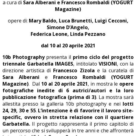
a cura di
Sara Alberani e Francesco Rombaldi (YOGURT
Magazine)
opere di:
Mary Baldo, Luca Brunetti, Luigi Cecconi,
Simone D’Angelo,
Federica Leone, Linda Pezzano
dal
10 al 20 aprile
2021
10b Photography
presenta il
primo ciclo del progetto
triennale Garbatella IMAGES
, intitolato
VISIONI
, con la
direzione artistica di
Francesco Zizola
e la curatela di
Sara Alberani
e
Francesco Rombaldi (YOGURT
Magazine)
. Dal
10 al 20 aprile
2021
, in mostra le
opere
fotografiche inedite di 6 autrici/autori e la loro
pubblicazione fotografica (prima di 3)
. La mostra sarà
allestita presso la galleria 10b photography e nei
lotti
24, 29, 30 e 55
.
L’intenzione è di favorire il lavoro site-
specific, ovvero in stretta relazione con il quartiere
Garbatella.
Il progetto rappresenta il primo capitolo di
un percorso che si svilupperà in tre anni e che affronterà