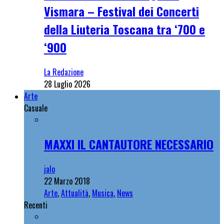
Vismara – Festival dei Concerti
della Liuteria Toscana tra ‘700 e
‘900
La Redazione
28 Luglio 2026
Arte
Casuale
MAXXI IL CANTAUTORE NECESSARIO
jalo
22 Marzo 2018
Arte
,
Attualità
,
Musica
,
News
Recenti