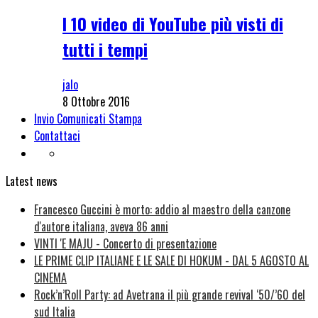
I 10 video di YouTube più visti di
tutti i tempi
jalo
8 Ottobre 2016
Invio Comunicati Stampa
Contattaci
Latest news
Francesco Guccini è morto: addio al maestro della canzone
d'autore italiana, aveva 86 anni
VINTI 'E MAJU - Concerto di presentazione
LE PRIME CLIP ITALIANE E LE SALE DI HOKUM - DAL 5 AGOSTO AL
CINEMA
Rock’n’Roll Party: ad Avetrana il più grande revival ‘50/’60 del
sud Italia