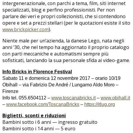
intergenerazionale, con parchi a tema, film, siti internet
specializzati, blog e perfino professionisti. Per non
parlare dei veri e propri collezionisti, che si contendono
opere e set a prezzi stellari (per le quotazioni esiste il sito
www.brickpicker.com
).
Niente male per un’azienda, la danese Lego, nata negli
anni ’30, che nel tempo ha aggiornato il proprio catalogo
con parti meccaniche e automatismi sempre più
sofisticati, lanciando la sua personale sfida ai video-game.
Info Bricks in Florence Festival
Sabato 11 e domenica 12 novembre 2017 – orario 10/19
Obihall – via Fabrizio De André / Lungarno Aldo Moro –
Firenze
Info tel. 055.6504112 –
www.toscanabricks.it
–
www.obihall.it
–
www.facebook.com/ToscanaBricks
–
https://itlug.org
Biglietti, sconti e riduzioni
Bambini sotto i 6 anni — ingresso gratuito
Bambini sotto i 14 anni — 5 euro