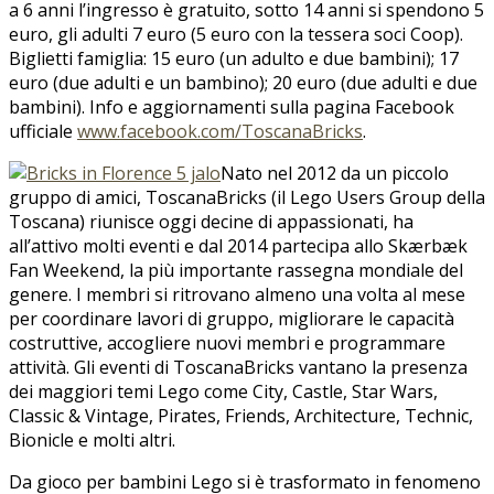
a 6 anni l’ingresso è gratuito, sotto 14 anni si spendono 5
euro, gli adulti 7 euro (5 euro con la tessera soci Coop).
Biglietti famiglia: 15 euro (un adulto e due bambini); 17
euro (due adulti e un bambino); 20 euro (due adulti e due
bambini). Info e aggiornamenti sulla pagina Facebook
ufficiale
www.facebook.com/ToscanaBricks
.
Nato nel 2012 da un piccolo
gruppo di amici, ToscanaBricks (il Lego Users Group della
Toscana) riunisce oggi decine di appassionati, ha
all’attivo molti eventi e dal 2014 partecipa allo Skærbæk
Fan Weekend, la più importante rassegna mondiale del
genere. I membri si ritrovano almeno una volta al mese
per coordinare lavori di gruppo, migliorare le capacità
costruttive, accogliere nuovi membri e programmare
attività. Gli eventi di ToscanaBricks vantano la presenza
dei maggiori temi Lego come City, Castle, Star Wars,
Classic & Vintage, Pirates, Friends, Architecture, Technic,
Bionicle e molti altri.
Da gioco per bambini Lego si è trasformato in fenomeno