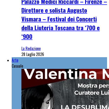
Palazzo Medici Riccardi – Firenze –
Direttore e solista Augusto
Vismara – Festival dei Concerti
della Liuteria Toscana tra ‘700 e
‘900
La Redazione
28 Luglio 2026
Arte
Casuale