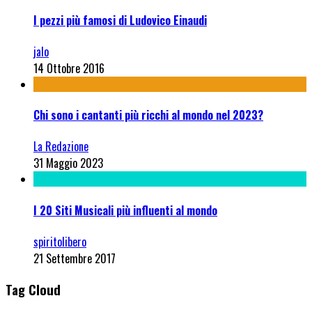
I pezzi più famosi di Ludovico Einaudi
jalo
14 Ottobre 2016
Chi sono i cantanti più ricchi al mondo nel 2023?
La Redazione
31 Maggio 2023
I 20 Siti Musicali più influenti al mondo
spiritolibero
21 Settembre 2017
Tag Cloud