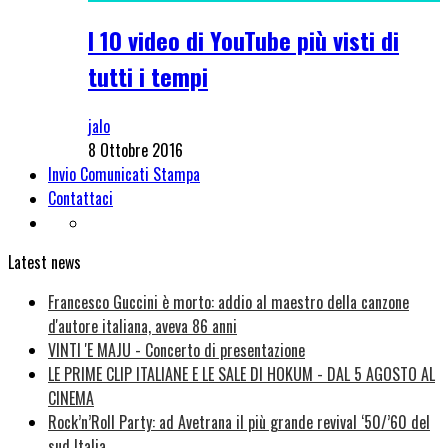
I 10 video di YouTube più visti di
tutti i tempi
jalo
8 Ottobre 2016
Invio Comunicati Stampa
Contattaci
Latest news
Francesco Guccini è morto: addio al maestro della canzone
d'autore italiana, aveva 86 anni
VINTI 'E MAJU - Concerto di presentazione
LE PRIME CLIP ITALIANE E LE SALE DI HOKUM - DAL 5 AGOSTO AL
CINEMA
Rock’n’Roll Party: ad Avetrana il più grande revival ‘50/’60 del
sud Italia