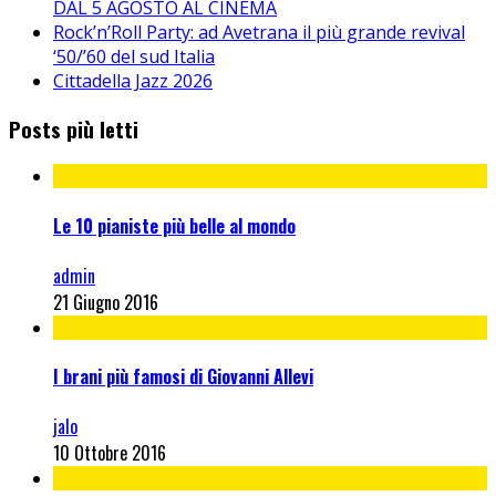
DAL 5 AGOSTO AL CINEMA
Rock’n’Roll Party: ad Avetrana il più grande revival
‘50/’60 del sud Italia
Cittadella Jazz 2026
Posts più letti
Le 10 pianiste più belle al mondo
admin
21 Giugno 2016
I brani più famosi di Giovanni Allevi
jalo
10 Ottobre 2016