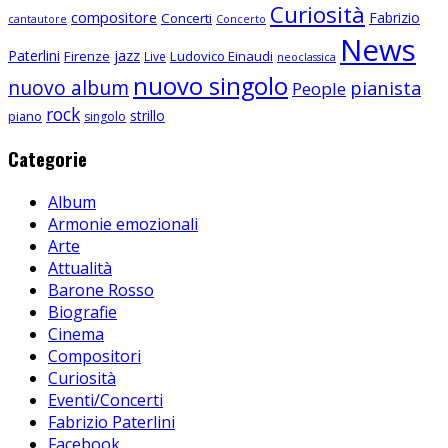
Curiosità
compositore
Fabrizio
Concerti
cantautore
Concerto
News
Paterlini
jazz
Firenze
Ludovico Einaudi
Live
neoclassica
nuovo singolo
nuovo album
pianista
People
rock
strillo
piano
singolo
Categorie
Album
Armonie emozionali
Arte
Attualità
Barone Rosso
Biografie
Cinema
Compositori
Curiosità
Eventi/Concerti
Fabrizio Paterlini
Facebook