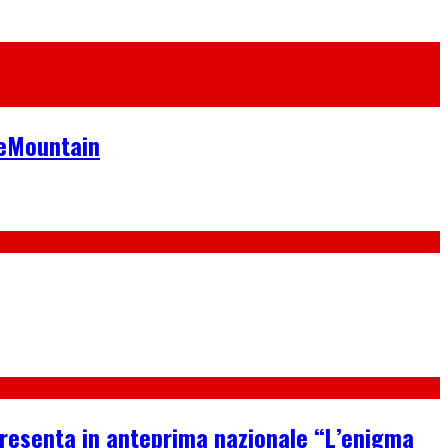
neMountain
 presenta in anteprima nazionale “L’enigma