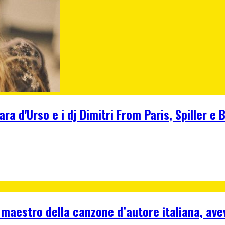
ara d'Urso e i dj Dimitri From Paris, Spiller 
 maestro della canzone d’autore italiana, ave