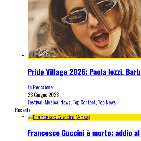
Pride Village 2026: Paola Iezzi, Barb
La Redazione
23 Giugno 2026
Festival
,
Musica
,
News
,
Top Content
,
Top News
Recenti
Francesco Guccini è morto: addio al