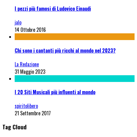
I pezzi più famosi di Ludovico Einaudi
jalo
14 Ottobre 2016
Chi sono i cantanti più ricchi al mondo nel 2023?
La Redazione
31 Maggio 2023
I 20 Siti Musicali più influenti al mondo
spiritolibero
21 Settembre 2017
Tag Cloud