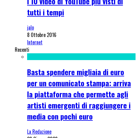
I 10 video di YouTube più visti di
tutti i tempi
jalo
8 Ottobre 2016
Internet
Recenti
Basta spendere migliaia di euro
per un comunicato stampa: arriva
la piattaforma che permette agli
artisti emergenti di raggiungere i
media con pochi euro
La Redazione