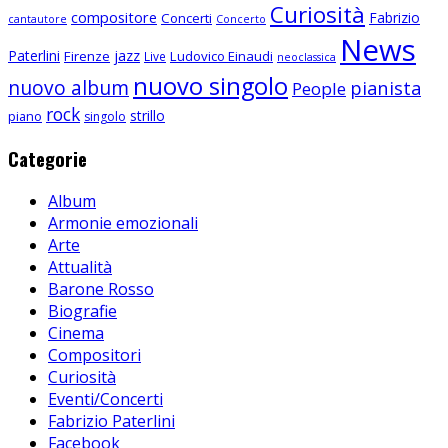
Curiosità
compositore
Fabrizio
Concerti
cantautore
Concerto
News
Paterlini
jazz
Firenze
Ludovico Einaudi
Live
neoclassica
nuovo singolo
nuovo album
pianista
People
rock
strillo
piano
singolo
Categorie
Album
Armonie emozionali
Arte
Attualità
Barone Rosso
Biografie
Cinema
Compositori
Curiosità
Eventi/Concerti
Fabrizio Paterlini
Facebook