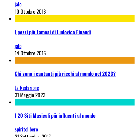
jalo
10 Ottobre 2016
I pezzi più famosi di Ludovico Einaudi
jalo
14 Ottobre 2016
Chi sono i cantanti più ricchi al mondo nel 2023?
La Redazione
31 Maggio 2023
I 20 Siti Musicali più influenti al mondo
spiritolibero
21 Settembre 2017