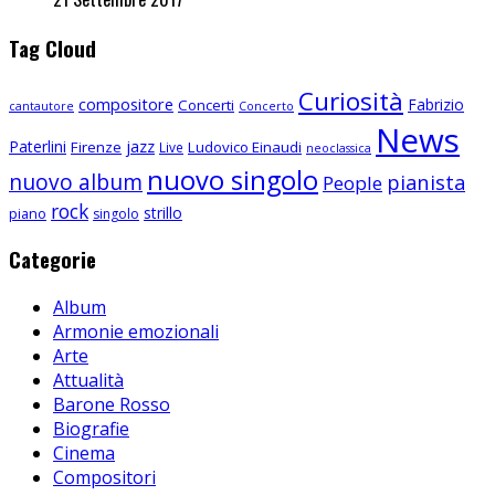
Tag Cloud
Curiosità
compositore
Fabrizio
Concerti
cantautore
Concerto
News
Paterlini
jazz
Firenze
Ludovico Einaudi
Live
neoclassica
nuovo singolo
nuovo album
pianista
People
rock
strillo
piano
singolo
Categorie
Album
Armonie emozionali
Arte
Attualità
Barone Rosso
Biografie
Cinema
Compositori