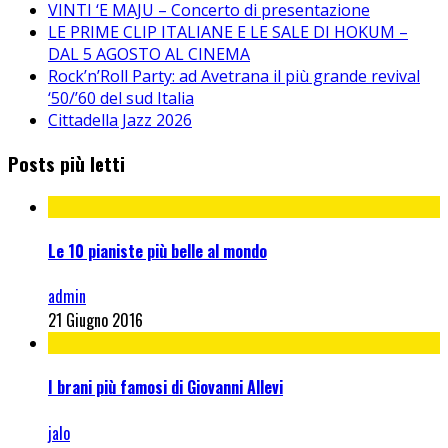
VINTI ‘E MAJU – Concerto di presentazione
LE PRIME CLIP ITALIANE E LE SALE DI HOKUM –
DAL 5 AGOSTO AL CINEMA
Rock’n’Roll Party: ad Avetrana il più grande revival
‘50/’60 del sud Italia
Cittadella Jazz 2026
Posts più letti
Le 10 pianiste più belle al mondo
admin
21 Giugno 2016
I brani più famosi di Giovanni Allevi
jalo