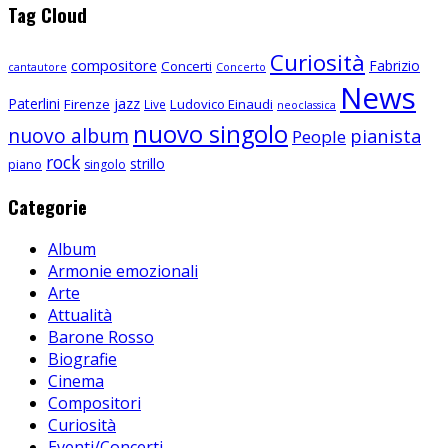
Tag Cloud
Curiosità
compositore
Fabrizio
Concerti
cantautore
Concerto
News
Paterlini
jazz
Firenze
Ludovico Einaudi
Live
neoclassica
nuovo singolo
nuovo album
pianista
People
rock
strillo
piano
singolo
Categorie
Album
Armonie emozionali
Arte
Attualità
Barone Rosso
Biografie
Cinema
Compositori
Curiosità
Eventi/Concerti