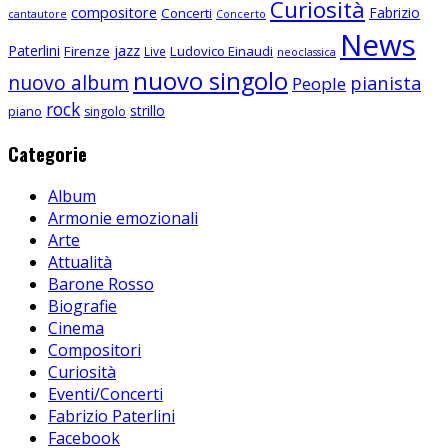
Curiosità
compositore
Fabrizio
Concerti
cantautore
Concerto
News
Paterlini
jazz
Firenze
Ludovico Einaudi
Live
neoclassica
nuovo singolo
nuovo album
pianista
People
rock
strillo
piano
singolo
Categorie
Album
Armonie emozionali
Arte
Attualità
Barone Rosso
Biografie
Cinema
Compositori
Curiosità
Eventi/Concerti
Fabrizio Paterlini
Facebook