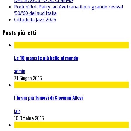
DAL 5 AGOSTO AL CINEMA
Rock’n’Roll Party: ad Avetrana il più grande revival
‘50/’60 del sud Italia
Cittadella Jazz 2026
Posts più letti
Le 10 pianiste più belle al mondo
admin
21 Giugno 2016
I brani più famosi di Giovanni Allevi
jalo
10 Ottobre 2016