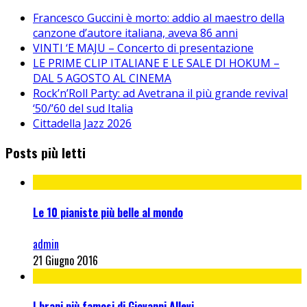
Francesco Guccini è morto: addio al maestro della
canzone d’autore italiana, aveva 86 anni
VINTI ‘E MAJU – Concerto di presentazione
LE PRIME CLIP ITALIANE E LE SALE DI HOKUM –
DAL 5 AGOSTO AL CINEMA
Rock’n’Roll Party: ad Avetrana il più grande revival
‘50/’60 del sud Italia
Cittadella Jazz 2026
Posts più letti
Le 10 pianiste più belle al mondo
admin
21 Giugno 2016
I brani più famosi di Giovanni Allevi