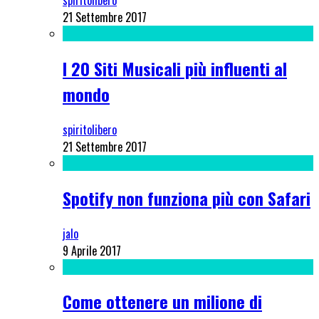
21 Settembre 2017
I 20 Siti Musicali più influenti al
mondo
spiritolibero
21 Settembre 2017
Spotify non funziona più con Safari
jalo
9 Aprile 2017
Come ottenere un milione di