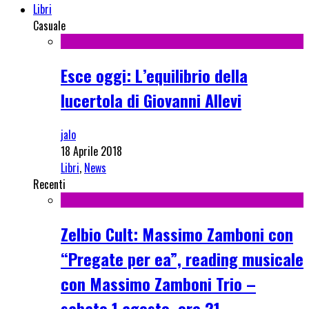
Libri
Casuale
Esce oggi: L’equilibrio della
lucertola di Giovanni Allevi
jalo
18 Aprile 2018
Libri
,
News
Recenti
Zelbio Cult: Massimo Zamboni con
“Pregate per ea”, reading musicale
con Massimo Zamboni Trio –
sabato 1 agosto, ore 21