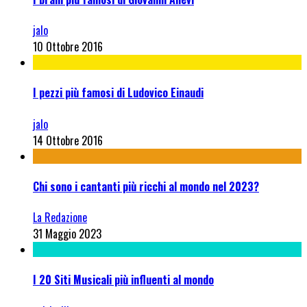
jalo
10 Ottobre 2016
I pezzi più famosi di Ludovico Einaudi
jalo
14 Ottobre 2016
Chi sono i cantanti più ricchi al mondo nel 2023?
La Redazione
31 Maggio 2023
I 20 Siti Musicali più influenti al mondo