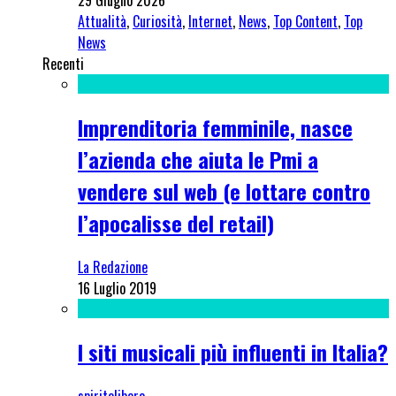
29 Giugno 2026
Attualità
,
Curiosità
,
Internet
,
News
,
Top Content
,
Top
News
Recenti
Imprenditoria femminile, nasce
l’azienda che aiuta le Pmi a
vendere sul web (e lottare contro
l’apocalisse del retail)
La Redazione
16 Luglio 2019
I siti musicali più influenti in Italia?
spiritolibero