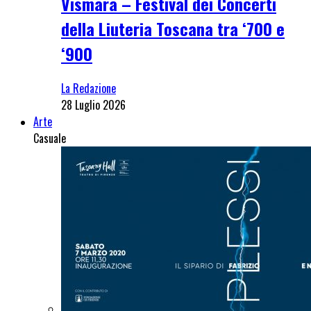
Vismara – Festival dei Concerti
della Liuteria Toscana tra ‘700 e
‘900
La Redazione
28 Luglio 2026
Arte
Casuale