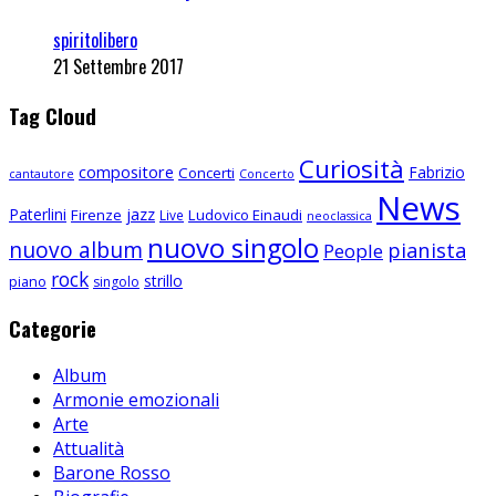
spiritolibero
21 Settembre 2017
Tag Cloud
Curiosità
compositore
Fabrizio
Concerti
cantautore
Concerto
News
Paterlini
jazz
Firenze
Ludovico Einaudi
Live
neoclassica
nuovo singolo
nuovo album
pianista
People
rock
strillo
piano
singolo
Categorie
Album
Armonie emozionali
Arte
Attualità
Barone Rosso