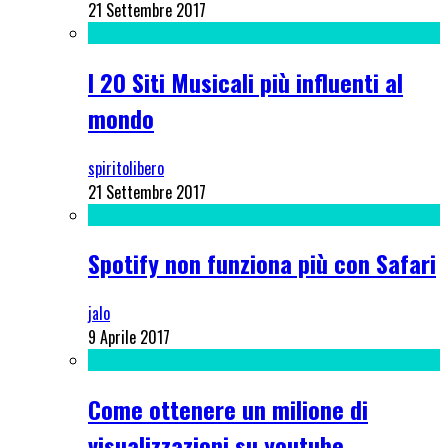
21 Settembre 2017
I 20 Siti Musicali più influenti al
mondo
spiritolibero
21 Settembre 2017
Spotify non funziona più con Safari
jalo
9 Aprile 2017
Come ottenere un milione di
visualizzazioni su youtube