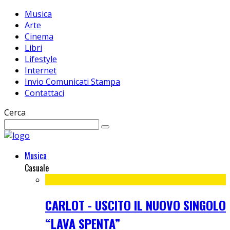
Musica
Arte
Cinema
Libri
Lifestyle
Internet
Invio Comunicati Stampa
Contattaci
Cerca
Musica
Casuale
CARLOT - USCITO IL NUOVO SINGOLO
“LAVA SPENTA”