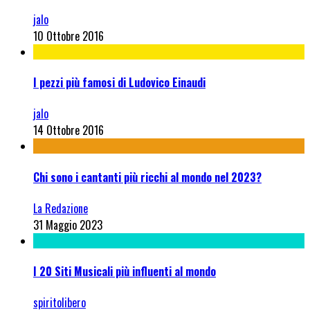
jalo
10 Ottobre 2016
I pezzi più famosi di Ludovico Einaudi
jalo
14 Ottobre 2016
Chi sono i cantanti più ricchi al mondo nel 2023?
La Redazione
31 Maggio 2023
I 20 Siti Musicali più influenti al mondo
spiritolibero