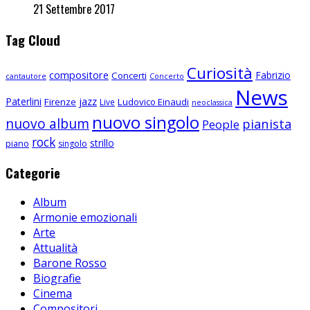
21 Settembre 2017
Tag Cloud
Curiosità
compositore
Fabrizio
Concerti
cantautore
Concerto
News
Paterlini
jazz
Firenze
Ludovico Einaudi
Live
neoclassica
nuovo singolo
nuovo album
pianista
People
rock
strillo
piano
singolo
Categorie
Album
Armonie emozionali
Arte
Attualità
Barone Rosso
Biografie
Cinema
Compositori