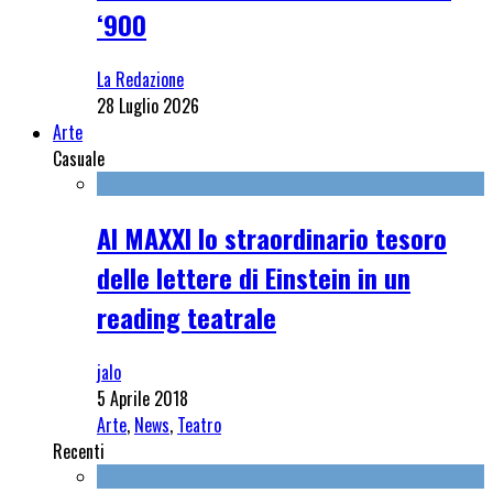
‘900
La Redazione
28 Luglio 2026
Arte
Casuale
Al MAXXI lo straordinario tesoro
delle lettere di Einstein in un
reading teatrale
jalo
5 Aprile 2018
Arte
,
News
,
Teatro
Recenti