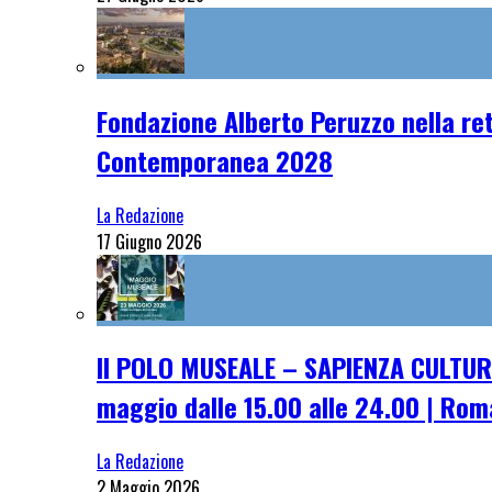
Fondazione Alberto Peruzzo nella ret
Contemporanea 2028
La Redazione
17 Giugno 2026
Il POLO MUSEALE – SAPIENZA CULTUR
maggio dalle 15.00 alle 24.00 | Rom
La Redazione
2 Maggio 2026