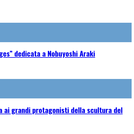
ages” dedicata a Nobuyoshi Araki
ai grandi protagonisti della scultura del