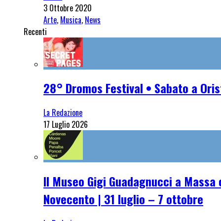
3 Ottobre 2020
Arte
,
Musica
,
News
Recenti
28° Dromos Festival • Sabato a Oris
La Redazione
17 Luglio 2026
Il Museo Gigi Guadagnucci a Massa o
Novecento | 31 luglio – 7 ottobre