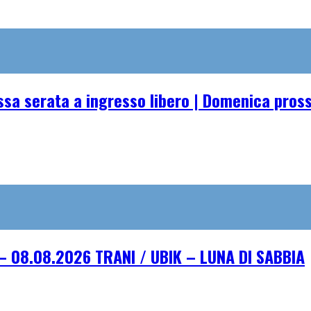
essa serata a ingresso libero | Domenica pro
– 08.08.2026 TRANI / UBIK – LUNA DI SABBIA