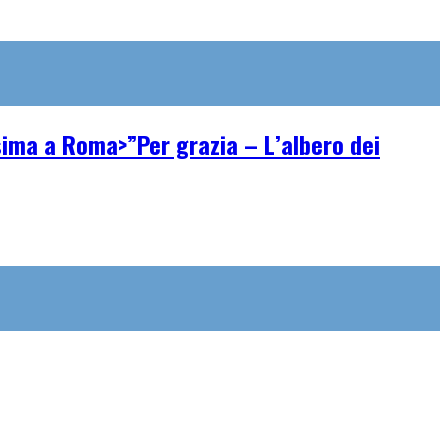
ssima a Roma>”Per grazia – L’albero dei