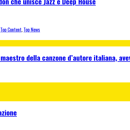
rdon che unisce Jazz e Deep House
,
Top Content
,
Top News
 maestro della canzone d’autore italiana, ave
azione