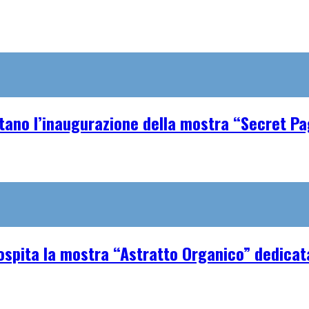
tano l’inaugurazione della mostra “Secret P
spita la mostra “Astratto Organico” dedicata 