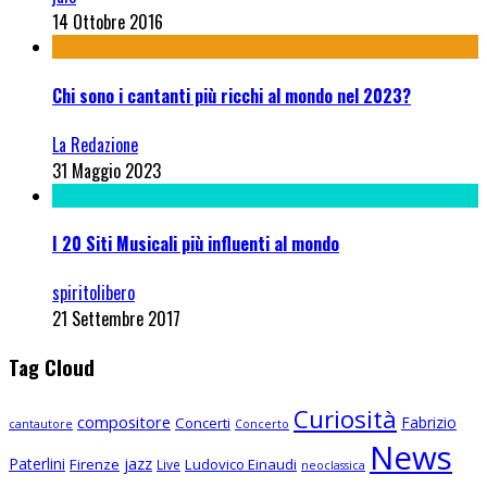
14 Ottobre 2016
Chi sono i cantanti più ricchi al mondo nel 2023?
La Redazione
31 Maggio 2023
I 20 Siti Musicali più influenti al mondo
spiritolibero
21 Settembre 2017
Tag Cloud
Curiosità
compositore
Fabrizio
Concerti
cantautore
Concerto
News
Paterlini
jazz
Firenze
Ludovico Einaudi
Live
neoclassica