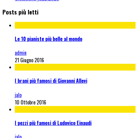
Posts più letti
Le 10 pianiste più belle al mondo
admin
21 Giugno 2016
I brani più famosi di Giovanni Allevi
jalo
10 Ottobre 2016
I pezzi più famosi di Ludovico Einaudi
jalo