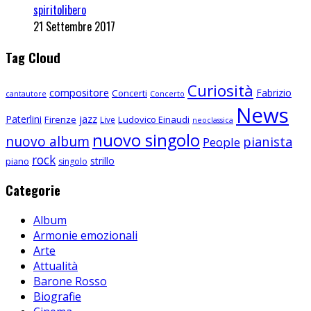
spiritolibero
21 Settembre 2017
Tag Cloud
Curiosità
compositore
Fabrizio
Concerti
cantautore
Concerto
News
Paterlini
jazz
Firenze
Ludovico Einaudi
Live
neoclassica
nuovo singolo
nuovo album
pianista
People
rock
strillo
piano
singolo
Categorie
Album
Armonie emozionali
Arte
Attualità
Barone Rosso
Biografie