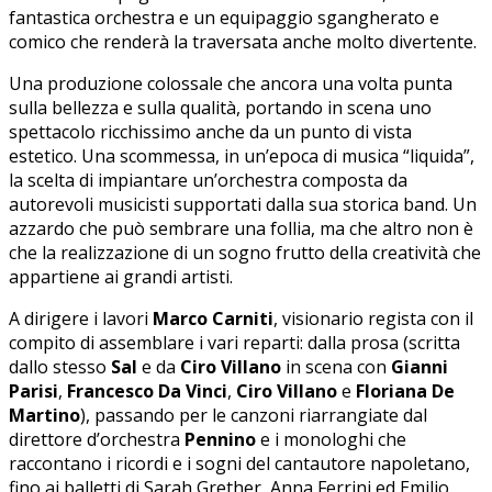
fantastica orchestra e un equipaggio sgangherato e
comico che renderà la traversata anche molto divertente.
Una produzione colossale che ancora una volta punta
sulla bellezza e sulla qualità, portando in scena uno
spettacolo ricchissimo anche da un punto di vista
estetico. Una scommessa, in un’epoca di musica “liquida”,
la scelta di impiantare un’orchestra composta da
autorevoli musicisti supportati dalla sua storica band. Un
azzardo che può sembrare una follia, ma che altro non è
che la realizzazione di un sogno frutto della creatività che
appartiene ai grandi artisti.
A dirigere i lavori
Marco Carniti
, visionario regista con il
compito di assemblare i vari reparti: dalla prosa (scritta
dallo stesso
Sal
e da
Ciro Villano
in scena con
Gianni
Parisi
,
Francesco Da Vinci
,
Ciro Villano
e
Floriana De
Martino
), passando per le canzoni riarrangiate dal
direttore d’orchestra
Pennino
e i monologhi che
raccontano i ricordi e i sogni del cantautore napoletano,
fino ai balletti di Sarah Grether, Anna Ferrini ed Emilio