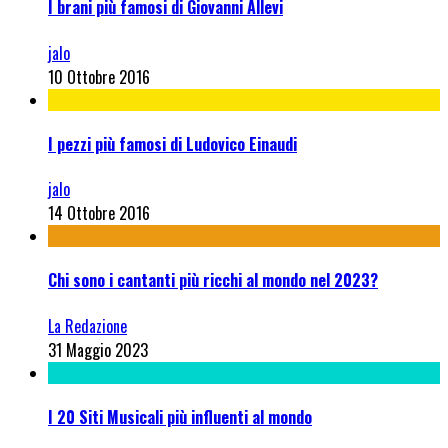
I brani più famosi di Giovanni Allevi
jalo
10 Ottobre 2016
I pezzi più famosi di Ludovico Einaudi
jalo
14 Ottobre 2016
Chi sono i cantanti più ricchi al mondo nel 2023?
La Redazione
31 Maggio 2023
I 20 Siti Musicali più influenti al mondo