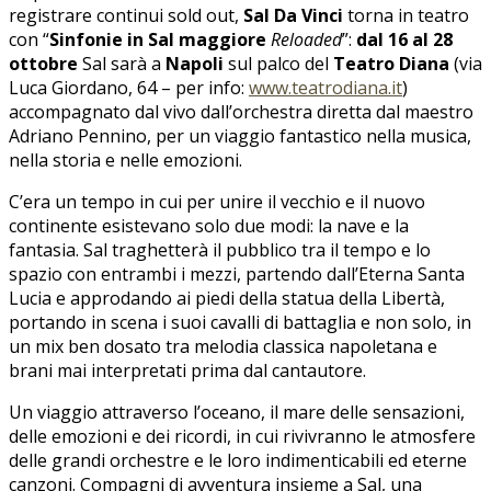
registrare continui sold out,
Sal Da Vinci
torna in teatro
con “
Sinfonie in Sal maggiore
Reloaded
”:
dal 16 al 28
ottobre
Sal sarà a
Napoli
sul palco del
Teatro Diana
(via
Luca Giordano, 64 – per info:
www.teatrodiana.it
)
accompagnato dal vivo dall’orchestra diretta dal maestro
Adriano Pennino, per un viaggio fantastico nella musica,
nella storia e nelle emozioni.
C’era un tempo in cui per unire il vecchio e il nuovo
continente esistevano solo due modi: la nave e la
fantasia. Sal traghetterà il pubblico tra il tempo e lo
spazio con entrambi i mezzi, partendo dall’Eterna Santa
Lucia e approdando ai piedi della statua della Libertà,
portando in scena i suoi cavalli di battaglia e non solo, in
un mix ben dosato tra melodia classica napoletana e
brani mai interpretati prima dal cantautore.
Un viaggio attraverso l’oceano, il mare delle sensazioni,
delle emozioni e dei ricordi, in cui rivivranno le atmosfere
delle grandi orchestre e le loro indimenticabili ed eterne
canzoni. Compagni di avventura insieme a Sal, una