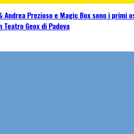
n & Andrea Prezioso e Magic Box sono i primi 
an Teatro Geox di Padova