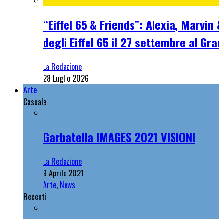
“Eiffel 65 & Friends”: Alexia, Marvi
degli Eiffel 65 il 27 settembre al Gr
La Redazione
28 Luglio 2026
Arte
Casuale
Garbatella IMAGES 2021 VISIONI
La Redazione
9 Aprile 2021
Arte
,
News
Recenti