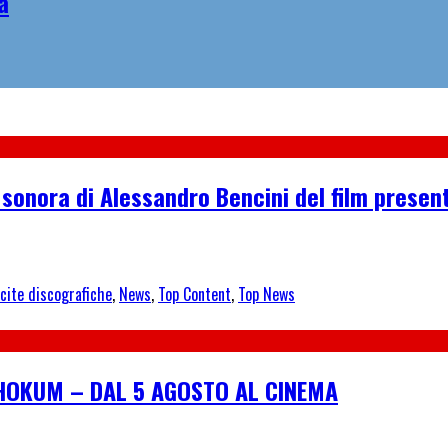
a
 sonora di Alessandro Bencini del film presen
cite discografiche
,
News
,
Top Content
,
Top News
I HOKUM – DAL 5 AGOSTO AL CINEMA