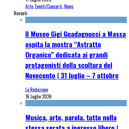
Arte
,
Eventi/Concerti
,
News
Recenti
Il Museo Gigi Guadagnucci a Massa
ospita la mostra “Astratto
Organico” dedicata ai grandi
protagonisti della scultura del
Novecento | 31 luglio – 7 ottobre
La Redazione
16 Luglio 2026
Musica, arte, parola. tutto nella
stessa serata a ingresso libero |