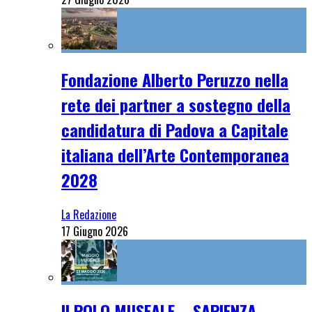
Fondazione Alberto Peruzzo nella
rete dei partner a sostegno della
candidatura di Padova a Capitale
italiana dell’Arte Contemporanea
2028
La Redazione
17 Giugno 2026
Il POLO MUSEALE – SAPIENZA