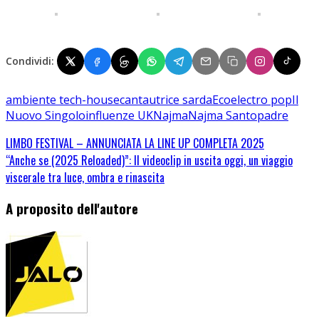
Condividi:
ambiente tech-house
cantautrice sarda
Eco
electro pop
Il
Nuovo Singolo
influenze UK
Najma
Najma Santopadre
LIMBO FESTIVAL – ANNUNCIATA LA LINE UP COMPLETA 2025
“Anche se (2025 Reloaded)”: Il videoclip in uscita oggi, un viaggio
viscerale tra luce, ombra e rinascita
A proposito dell'autore