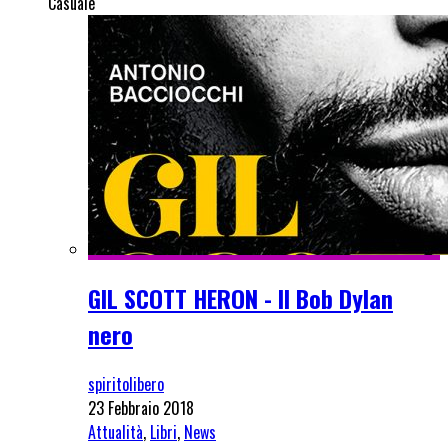
Casuale
GIL SCOTT HERON - Il Bob Dylan
nero
spiritolibero
23 Febbraio 2018
Attualità
,
Libri
,
News