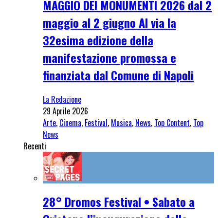
MAGGIO DEI MONUMENTI 2026 dal 2
maggio al 2 giugno Al via la
32esima edizione della
manifestazione promossa e
finanziata dal Comune di Napoli
La Redazione
29 Aprile 2026
Arte
,
Cinema
,
Festival
,
Musica
,
News
,
Top Content
,
Top
News
Recenti
28° Dromos Festival • Sabato a