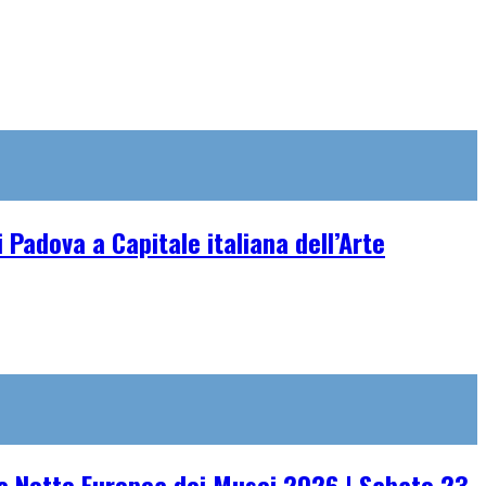
 Padova a Capitale italiana dell’Arte
 Notte Europea dei Musei 2026 | Sabato 23