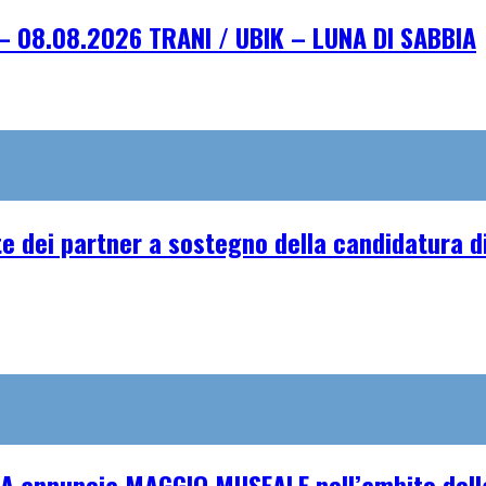
– 08.08.2026 TRANI / UBIK – LUNA DI SABBIA
e dei partner a sostegno della candidatura di
A annuncia MAGGIO MUSEALE nell’ambito della