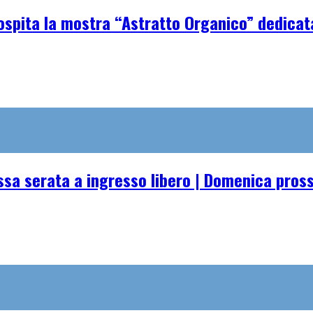
spita la mostra “Astratto Organico” dedicata 
essa serata a ingresso libero | Domenica pro