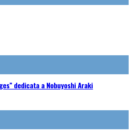
ages” dedicata a Nobuyoshi Araki