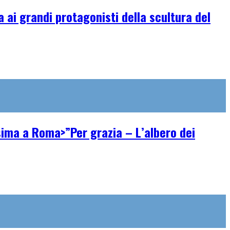
ai grandi protagonisti della scultura del
ssima a Roma>”Per grazia – L’albero dei