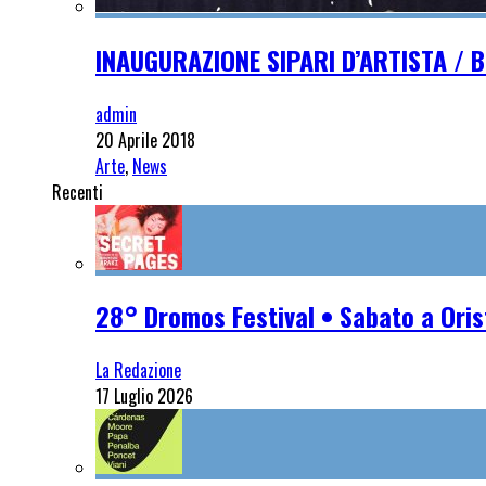
INAUGURAZIONE SIPARI D’ARTISTA / Be
admin
20 Aprile 2018
Arte
,
News
Recenti
28° Dromos Festival • Sabato a Oris
La Redazione
17 Luglio 2026