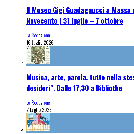
Il Museo Gigi Guadagnucci a Massa o
Novecento | 31 luglio – 7 ottobre
La Redazione
16 Luglio 2026
Musica, arte, parola. tutto nella st
desideri”. Dalle 17,30 a Bibliothe
La Redazione
2 Luglio 2026