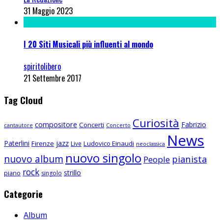
31 Maggio 2023
I 20 Siti Musicali più influenti al mondo
spiritolibero
21 Settembre 2017
Tag Cloud
Curiosità
compositore
Fabrizio
Concerti
cantautore
Concerto
News
Paterlini
jazz
Firenze
Ludovico Einaudi
Live
neoclassica
nuovo singolo
nuovo album
pianista
People
rock
strillo
piano
singolo
Categorie
Album