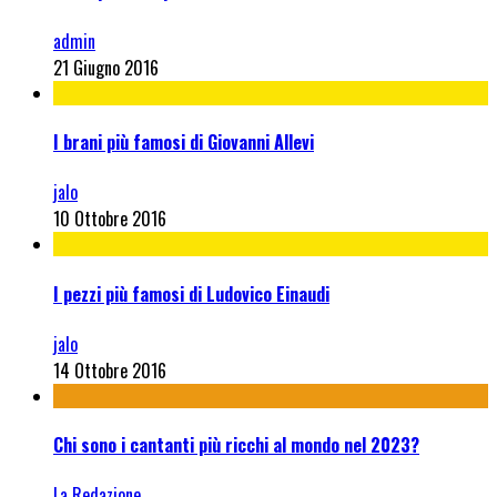
admin
21 Giugno 2016
I brani più famosi di Giovanni Allevi
jalo
10 Ottobre 2016
I pezzi più famosi di Ludovico Einaudi
jalo
14 Ottobre 2016
Chi sono i cantanti più ricchi al mondo nel 2023?
La Redazione