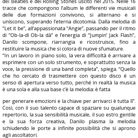
dei Beatles e dei Rolling Stones uscito nel 2015. Nelle 16
tracce che compongono l’album le differenti vie musicali
delle due formazioni convivono, si alternano e si
uniscono, superando l’eterna dicotomia. Dalla melodia di
“Let it be”, all’appassionata “Angie”, passando per il ritmo
di “Ob-la-dì Ob-la dà” e l’energia di “Jumpin’ Jack Flash”,
Danilo scompone, riarrangia e ricostruisce, fino a
restituire la musica che si colora di nuove sfumature.
“In un lavoro in piano solo, la vera difficoltà è arrivare a
esprimere con un solo strumento, e soprattutto senza la
voce, la pressione di una band completa”, spiega. “Quello
che ho cercato di trasmettere con questo disco è un
senso di apertura verso tutto, perché in realtà la musica
è una sola e alla sua base c’è la melodia: è fatta
per generare emozioni e la chiave per arrivarci è tutta lì”.
Così, con il suo talento capace di spaziare su qualunque
repertorio, la sua sensibilità musicale, il suo estro gentile
e la sua forza creativa, Danilo plasma la melodia
schiudendo le porte a infinite possibilità che si aprono
agli ascoltatori.