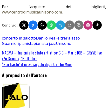
Per l’acquisto dei biglietti,
www.centrodimusicaunisono.com
.
Condividi:
concerto in salotto
Danilo Rea
Feltre
Palazzo
Guarnieri
pianista
pianista jazz
Unisono
MAGMA – fusioni allo stato artistico: CIC – Mario IOB – GRaVE live
c/o Granata, 18 Ottobre
“Non Esisto” il nuovo singolo degli On The Moon
A proposito dell'autore