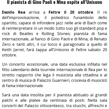
Il pianista di Gino Paoli e Mina ospite all’Unisono
Danilo Rea
arriva a
Feltre il 20 ottobre
. Il re
dell’improvvisazione, il poliedrico funambolo dello
spartito, capace di infondere jazz nelle arie di Bach come
di reinterpretare in un modo tutto suo gli standard pop e
rock di Beatles e Rolling Stones; pianista di fama
internazionale, al fianco di Gino Paoli e di Mina, di Renato
Zero e tanti altri, il cui tocco è paragonato a quello di
Keith Jarret, farà tappa all’Unisono di Feltre sabato 20
ottobre.
Un concerto eccezionale, una data esclusiva infilata nel
fitto calendario della tournée internazionale di Rea per lo
stretto rapporto che lega il musicista alla cittadina e al
centro di musica di Palazzo Guarnieri, crocevia di musicisti
di fama internazionale.
Sarà una data insolita per il pianista abituato ai grandi
palchi e alle platee da centinaia di posti. Nella sala
concerti del Palazzo ottocentesco, tra stucchi, affreschi e